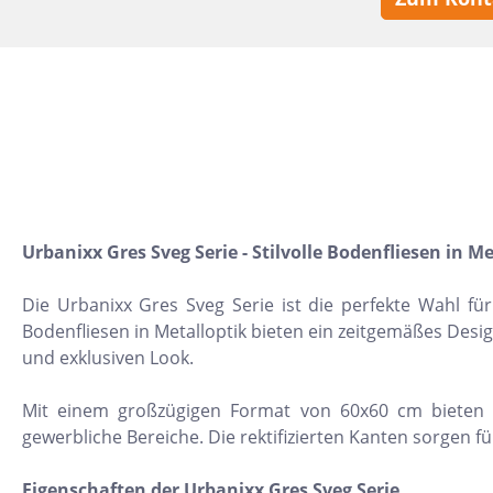
10x30
22,5x90
30x120
15,2x31
7,5x15
5x5
160x320
Urbanixx Gres Sveg Serie - Stilvolle Bodenfliesen in Me
30x30
Die Urbanixx Gres Sveg Serie ist die perfekte Wahl f
10x10
Bodenfliesen in Metalloptik bieten ein zeitgemäßes Desi
und exklusiven Look.
8x31
30x50
Mit einem großzügigen Format von 60x60 cm bieten die
gewerbliche Bereiche. Die rektifizierten Kanten sorgen
20x60
32x32
Eigenschaften der Urbanixx Gres Sveg Serie