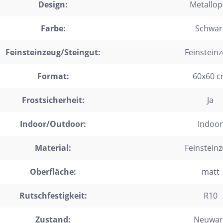
Design:
Metallop
trofliesen
Farbe:
Schwar
schgrätverblender
kriemchen
Feinsteinzeug/Steingut:
Feinstein
lzdielen
Format:
60x60 
exagon
Frostsicherheit:
Ja
saik
emchenfliesen
Indoor/Outdoor:
Indoor
chseck
Material:
Feinstein
adratisch
chteck
Oberfläche:
matt
Rutschfestigkeit:
R10
Zustand:
Neuwar