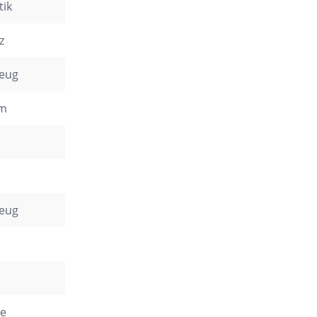
tik
z
zeug
cm
zeug
e