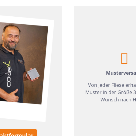
zia Gres
Wedi
Mustervers
Von jeder Fliese erha
Muster in der Größe 
Wunsch nach H
aktformular