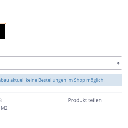
Braun
c
Peronda
Dunkelbraun
Bunt
System Leveling
Cotto
e &
Schwarz
nen
Blau
Anthrazit
ahl
Beige
au aktuell keine Bestellungen im Shop möglich.
Taupe
Sand
Produkt teilen
18
4 M2
Grün
Türkis