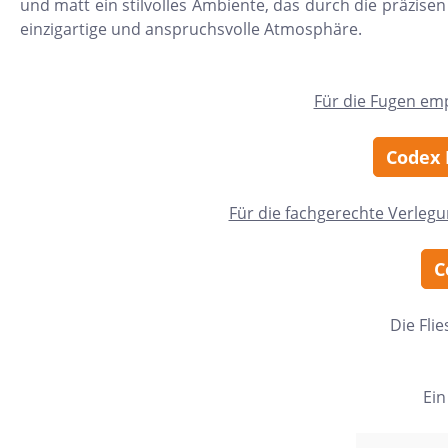
und matt ein stilvolles Ambiente, das durch die präzisen
24x150
einzigartige und anspruchsvolle Atmosphäre.
13x25
120x280
Für die Fugen em
40x120
Codex 
7,5x30
25x75
Für die fachgerechte Verleg
120x120
C
40x80
15x20
Die Fli
45x90
7,5x45
Ein
Nach Material & Optik
Nac