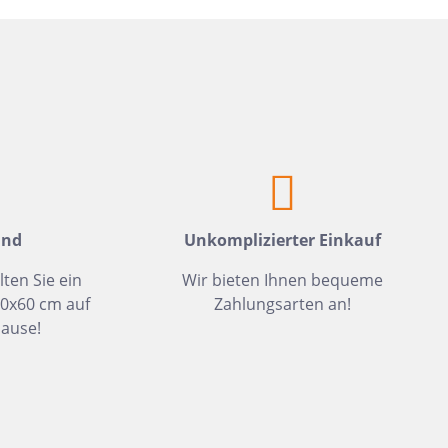
Weiß
Fliesen auf Lager
Meerblau
Hellgrün
Hellblau
Dunkelblau
Mittelblau
Rot
and
Unkomplizierter Einkauf
Rosa
lten Sie ein
Wir bieten Ihnen bequeme
Hellbeige
30x60 cm auf
Zahlungsarten an!
Greige
ause!
Hellbraun
Gris
Hellgrau