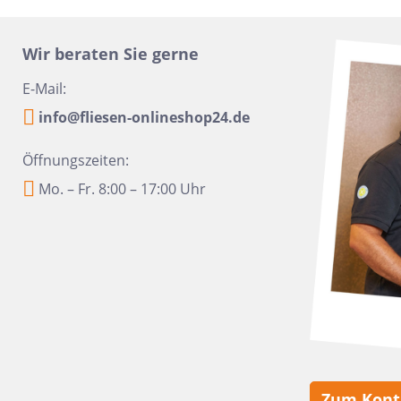
16x100
Urbanixx Gres
Vane
30x60,4
Wir beraten Sie gerne
28,5x33,5
E-Mail:
31x31
info@fliesen-onlineshop24.de
20x40
Öffnungszeiten:
6,5x33,2
Mo. – Fr. 8:00 – 17:00 Uhr
6,5 x 20
20x50
45x45
60x90
10x60
10,5x31
6x24
Zum Kont