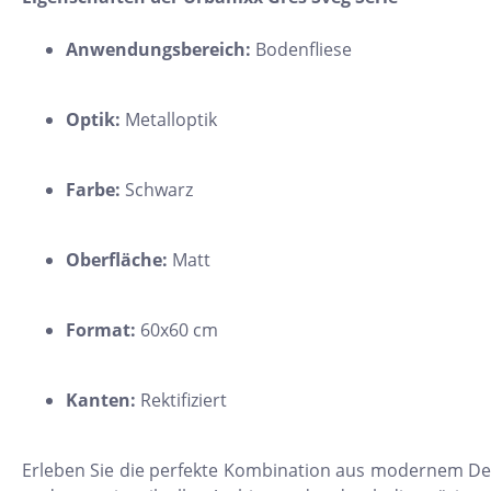
11x54
Anwendungsbereich:
Bodenfliese
75x75
30x34
Optik:
Metalloptik
5x15
25x33
Farbe:
Schwarz
10x20
15x61
Oberfläche:
Matt
20x25
20x120
Format:
60x60 cm
XXL Fliesen
Kanten:
Rektifiziert
120x260
30x90
Erleben Sie die perfekte Kombination aus modernem Desi
3x3