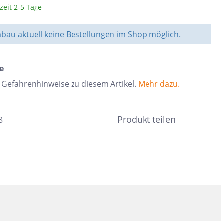
zeit 2-5 Tage
Braun
c
Peronda
Dunkelbraun
au aktuell keine Bestellungen im Shop möglich.
Bunt
System Leveling
e
Cotto
e &
e Gefahrenhinweise zu diesem Artikel.
Mehr dazu.
Schwarz
nen
Blau
Produkt teilen
8
Anthrazit
ahl
1
Beige
Taupe
Sand
Grün
Türkis