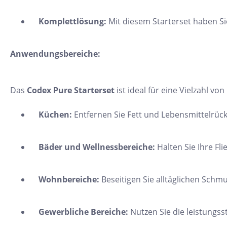
24x150
Komplettlösung:
Mit diesem Starterset haben S
13x25
120x280
Anwendungsbereiche:
40x120
7,5x30
Das
Codex Pure Starterset
ist ideal für eine Vielzahl v
25x75
Küchen:
Entfernen Sie Fett und Lebensmittelrü
120x120
40x80
Bäder und Wellnessbereiche:
Halten Sie Ihre Fl
15x20
45x90
Wohnbereiche:
Beseitigen Sie alltäglichen Sch
7,5x45
Gewerbliche Bereiche:
Nutzen Sie die leistungss
Nach Material & Optik
Nac