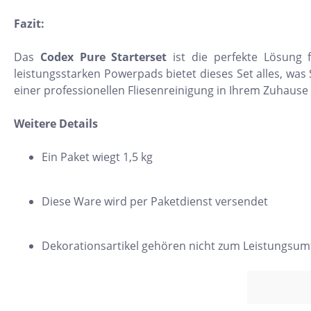
Beton
Me
Fazit:
Zement
Fi
Das
Codex Pure Starterset
ist die perfekte Lösung fü
Dekore
Ec
leistungsstarken Powerpads bietet dieses Set alles, was 
einer professionellen Fliesenreinigung in Ihrem Zuhaus
Marmor
Ho
Naturstein
H
Weitere Details
Metall
Mo
Ein Paket wiegt 1,5 kg
Holz
Ri
3D Fliesen
Se
Diese Ware wird per Paketdienst versendet
Qu
Re
Dekorationsartikel gehören nicht zum Leistungsum