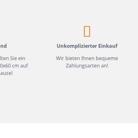
Weiß
Fliesen auf Lager
Meerblau
Hellgrün
Hellblau
Dunkelblau
and
Unkomplizierter Einkauf
Mittelblau
lten Sie ein
Wir bieten Ihnen bequeme
30x60 cm auf
Zahlungsarten an!
Rot
ause!
Rosa
Hellbeige
Greige
Hellbraun
Gris
Hellgrau