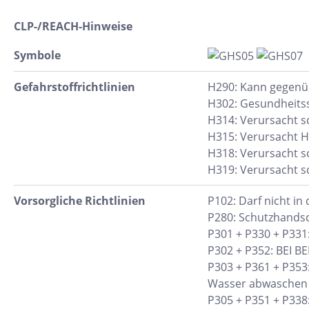
CLP-/REACH-Hinweise
Symbole
Gefahrstoff​richtlinien
H290: Kann gegenüb
H302: Gesundheitss
H314: Verursacht 
H315: Verursacht H
H318: Verursacht 
H319: Verursacht s
Vorsorgliche Richtlinien
P102: Darf nicht in
P280: Schutzhands
P301 + P330 + P331
P302 + P352: BEI 
P303 + P361 + P353
Wasser abwaschen 
P305 + P351 + P338