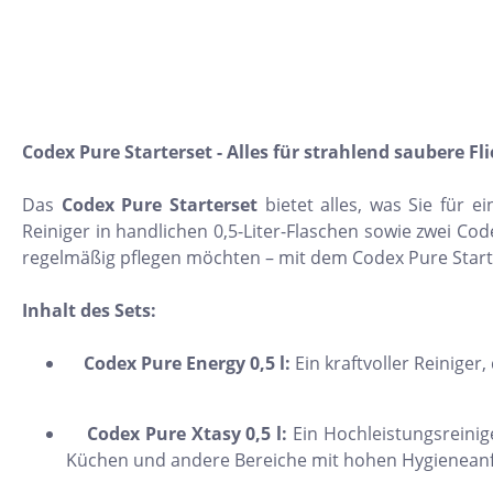
10x30
22,5x90
30x120
15,2x31
Codex Pure Starterset - Alles für strahlend saubere Fl
7,5x15
Das
Codex Pure Starterset
bietet alles, was Sie für e
5x5
Reiniger in handlichen 0,5-Liter-Flaschen sowie zwei C
160x320
regelmäßig pflegen möchten – mit dem Codex Pure Starte
30x30
Inhalt des Sets:
10x10
8x31
Codex Pure Energy 0,5 l:
Ein kraftvoller Reinige
30x50
Codex Pure Xtasy 0,5 l:
Ein Hochleistungsreinige
20x60
Küchen und andere Bereiche mit hohen Hygienean
32x32