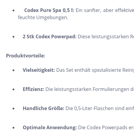
11x54
Codex Pure Spa 0,5 l:
Ein sanfter, aber effektiv
75x75
feuchte Umgebungen.
30x34
2 Stk Codex Powerpad:
Diese leistungsstarken R
5x15
25x33
Produktvorteile:
10x20
15x61
Vielseitigkeit:
Das Set enthält spezialisierte Re
20x25
Effizienz:
Die leistungsstarken Formulierungen de
20x120
XXL Fliesen
Handliche Größe:
Die 0,5-Liter-Flaschen sind ei
120x260
30x90
Optimale Anwendung:
Die Codex Powerpads erm
3x3