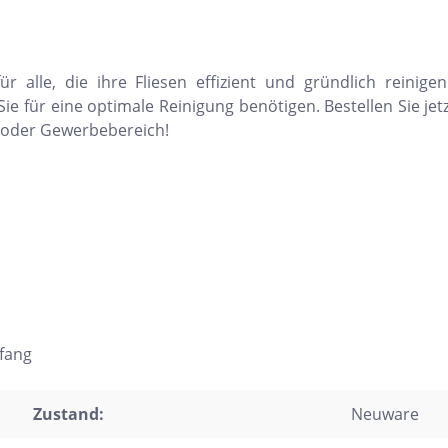
trofliesen
schgrätverblender
r alle, die ihre Fliesen effizient und gründlich reinige
kriemchen
Sie für eine optimale Reinigung benötigen. Bestellen Sie jet
e oder Gewerbebereich!
lzdielen
exagon
saik
emchenfliesen
chseck
adratisch
chteck
fang
Zustand:
Neuware