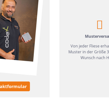
zia Gres
Wedi
Mustervers
Von jeder Fliese erha
Muster in der Größe 
Wunsch nach H
aktformular