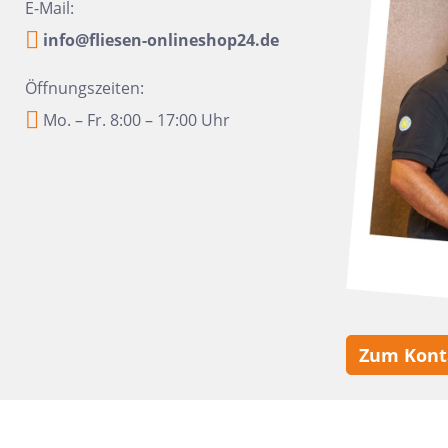
16x100
Urbanixx Gres
Vane
E-Mail:
30x60,4
info@fliesen-onlineshop24.de
28,5x33,5
Öffnungszeiten:
31x31
Mo. – Fr. 8:00 – 17:00 Uhr
20x40
6,5x33,2
6,5 x 20
20x50
45x45
60x90
Zum Kont
10x60
10,5x31
6x24