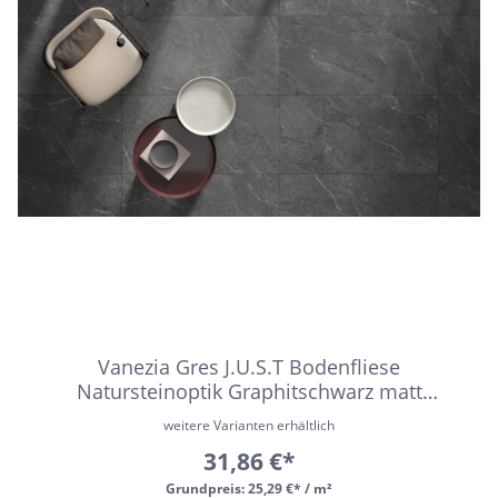
Vanezia Gres J.U.S.T Bodenfliese
Natursteinoptik Graphitschwarz matt
30x60cm rektifiziert R10B
weitere Varianten erhältlich
31,86 €*
Grundpreis:
25,29 €* / m²