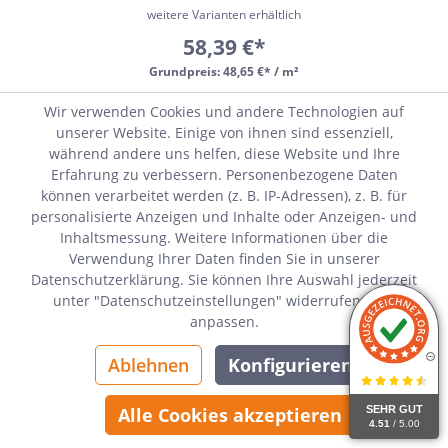
weitere Varianten erhältlich
58,39 €*
Grundpreis:
48,65 €* / m²
Wir verwenden Cookies und andere Technologien auf
Sofort verfügbar, Lieferzeit 21-28 Tage
unserer Website. Einige von ihnen sind essenziell,
während andere uns helfen, diese Website und Ihre
Erfahrung zu verbessern. Personenbezogene Daten
können verarbeitet werden (z. B. IP-Adressen), z. B. für
personalisierte Anzeigen und Inhalte oder Anzeigen- und
Inhaltsmessung. Weitere Informationen über die
Verwendung Ihrer Daten finden Sie in unserer
Datenschutzerklärung. Sie können Ihre Auswahl jederzeit
unter "Datenschutzeinstellungen" widerrufen oder
anpassen.
Ablehnen
Konfigurieren
SEHR GUT
Alle Cookies akzeptieren
4.51
/ 5.00