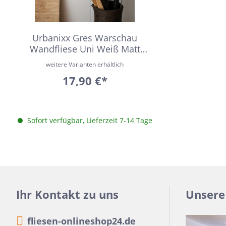
16x100
Urbanixx Gres
Vane
30x60,4
Urbanixx Gres Warschau
28,5x33,5
Wandfliese Uni Weiß Matt
31x31
19,8x24,8 cm
weitere Varianten erhältlich
20x40
17,90 €*
6,5x33,2
6,5 x 20
Sofort verfügbar, Lieferzeit 7-14 Tage
20x50
45x45
60x90
10x60
Ihr Kontakt zu uns
Unsere
10,5x31
6x24
fliesen-onlineshop24.de