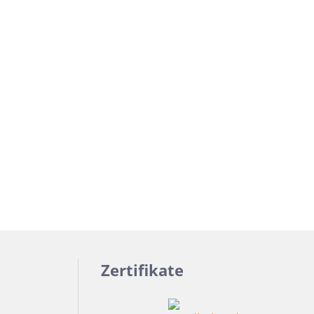
Weiß
Fliesen auf Lager
Meerblau
Hellgrün
Hellblau
Dunkelblau
Mittelblau
Rot
Rosa
Hellbeige
Greige
Hellbraun
Zertifikate
Gris
Hellgrau