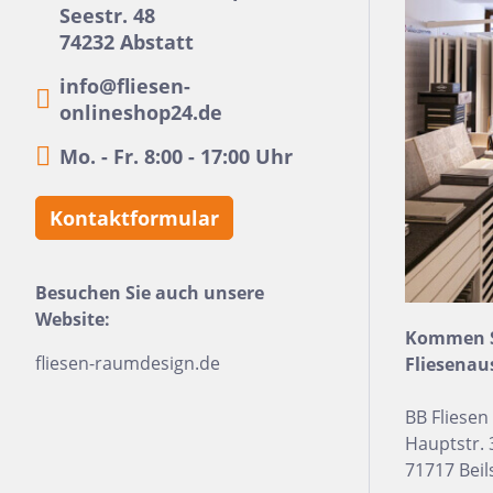
10x30
Seestr. 48
74232 Abstatt
22,5x90
info@fliesen-
30x120
onlineshop24.de
15,2x31
Mo. - Fr. 8:00 - 17:00 Uhr
7,5x15
5x5
Kontaktformular
160x320
30x30
Besuchen Sie auch unsere
Website:
10x10
Kommen Si
8x31
fliesen-raumdesign.de
Fliesenau
30x50
BB Fliese
20x60
Hauptstr. 
71717 Beil
32x32