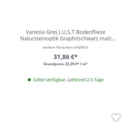
Vanezia Gres J.U.S.T Bodenfliese
Natursteinoptik Graphitschwarz matt
30x60cm rektifiziert R10B
weitere Varianten erhältlich
31,86 €*
Grundpreis:
25,29 €* / m²
Sofort verfügbar, Lieferzeit 2-5 Tage