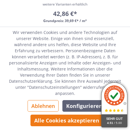
weitere Varianten erhältlich
42,86 €*
Grundpreis:
39,69 €* / m²
Wir verwenden Cookies und andere Technologien auf
Sofort verfügbar, Lieferzeit 21-28 Tage
unserer Website. Einige von ihnen sind essenziell,
während andere uns helfen, diese Website und Ihre
Erfahrung zu verbessern. Personenbezogene Daten
können verarbeitet werden (z. B. IP-Adressen), z. B. für
personalisierte Anzeigen und Inhalte oder Anzeigen- und
Inhaltsmessung. Weitere Informationen über die
Verwendung Ihrer Daten finden Sie in unserer
Datenschutzerklärung. Sie können Ihre Auswahl jederzeit
unter "Datenschutzeinstellungen" widerrufen oder
anpassen.
Ablehnen
Konfigurieren
SEHR GUT
Alle Cookies akzeptieren
4.51
/ 5.00