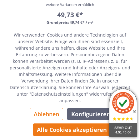
weitere Varianten erhältlich
49,73 €*
Grundpreis:
49,74 €* / m²
Wir verwenden Cookies und andere Technologien auf
Sofort verfügbar, Lieferzeit 14-21 Tage
unserer Website. Einige von ihnen sind essenziell,
während andere uns helfen, diese Website und Ihre
Erfahrung zu verbessern. Personenbezogene Daten
können verarbeitet werden (z. B. IP-Adressen), z. B. für
personalisierte Anzeigen und Inhalte oder Anzeigen- und
Inhaltsmessung. Weitere Informationen über die
Verwendung Ihrer Daten finden Sie in unserer
Datenschutzerklärung. Sie können Ihre Auswahl jederzeit
unter "Datenschutzeinstellungen" widerrufen oder
anpassen.
Ablehnen
Konfigurieren
SEHR GUT
Alle Cookies akzeptieren
4.51
/ 5.00