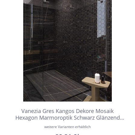
Vanezia Gres Kangos Dekore Mosaik
Hexagon Marmoroptik Schwarz Glänzend
30x30 cm rektifiziert
weitere Varianten erhältlich