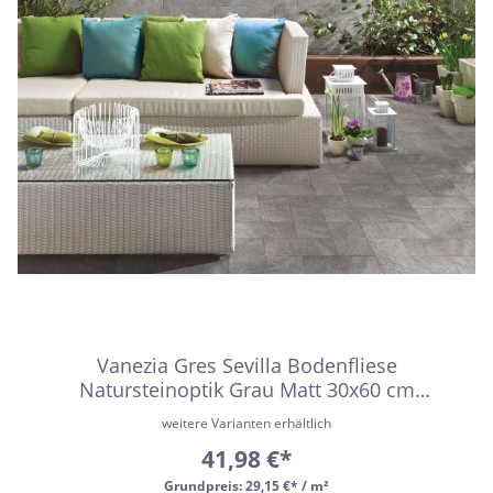
Vanezia Gres Sevilla Bodenfliese
Natursteinoptik Grau Matt 30x60 cm
rektifiziert R10B
weitere Varianten erhältlich
41,98 €*
Grundpreis:
29,15 €* / m²