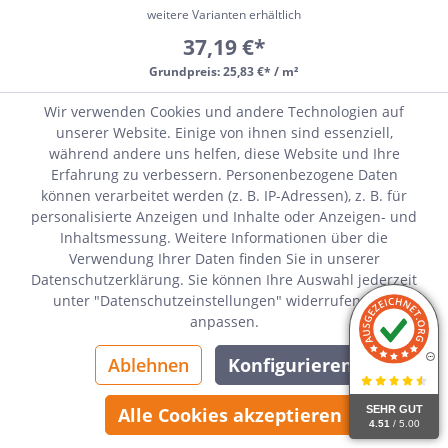
R10B
weitere Varianten erhältlich
37,19 €*
Grundpreis:
25,83 €* / m²
Wir verwenden Cookies und andere Technologien auf
Sofort verfügbar, Lieferzeit 7-14 Tage
unserer Website. Einige von ihnen sind essenziell,
während andere uns helfen, diese Website und Ihre
Erfahrung zu verbessern. Personenbezogene Daten
können verarbeitet werden (z. B. IP-Adressen), z. B. für
personalisierte Anzeigen und Inhalte oder Anzeigen- und
Inhaltsmessung. Weitere Informationen über die
Verwendung Ihrer Daten finden Sie in unserer
Datenschutzerklärung. Sie können Ihre Auswahl jederzeit
unter "Datenschutzeinstellungen" widerrufen oder
anpassen.
Ablehnen
Konfigurieren
SEHR GUT
Alle Cookies akzeptieren
4.51
/ 5.00