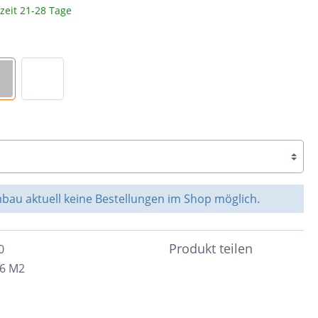
rzeit 21-28 Tage
Braun
c
Peronda
Dunkelbraun
Bunt
System Leveling
Cotto
e &
Schwarz
nen
Blau
Anthrazit
ahl
Beige
au aktuell keine Bestellungen im Shop möglich.
Taupe
Sand
Produkt teilen
0
96 M2
Grün
Türkis