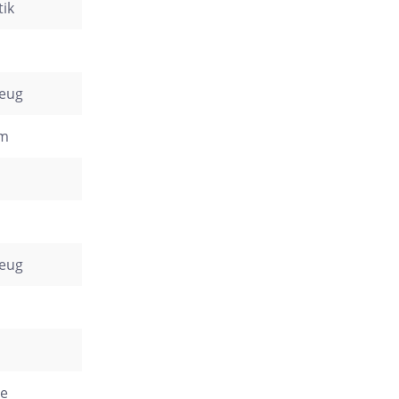
ik
zeug
cm
zeug
m
e