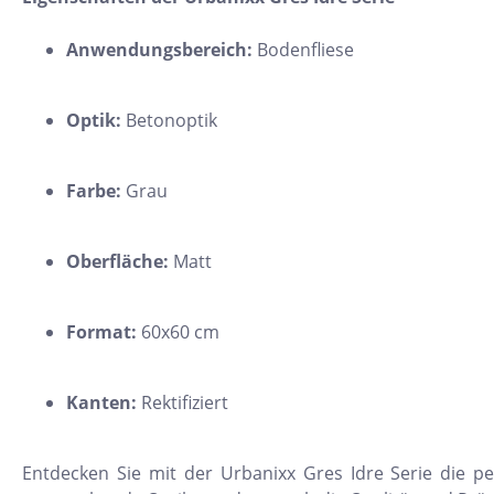
11x54
Anwendungsbereich:
Bodenfliese
75x75
30x34
Optik:
Betonoptik
5x15
25x33
Farbe:
Grau
10x20
15x61
Oberfläche:
Matt
20x25
20x120
Format:
60x60 cm
XXL Fliesen
Kanten:
Rektifiziert
120x260
30x90
Entdecken Sie mit der Urbanixx Gres Idre Serie die pe
3x3