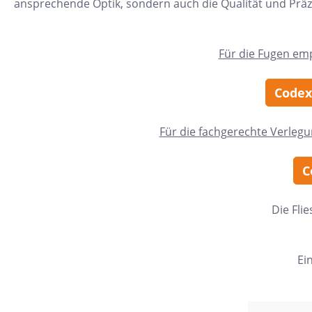
ansprechende Optik, sondern auch die Qualität und Präzi
24x150
13x25
Für die Fugen em
120x280
40x120
Codex
7,5x30
Für die fachgerechte Verleg
25x75
120x120
C
40x80
Die Fli
15x20
45x90
Ei
7,5x45
Nach Material & Optik
Nac