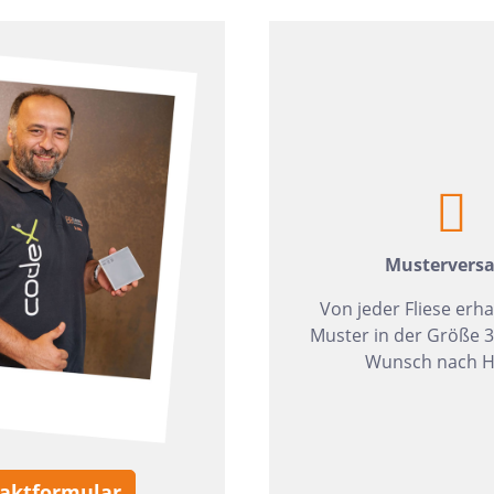
zia Gres
Wedi
Mustervers
Von jeder Fliese erha
Muster in der Größe 
Wunsch nach H
aktformular