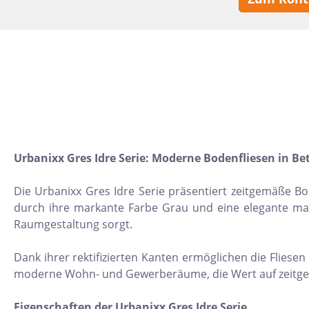
10x30
22,5x90
30x120
15,2x31
7,5x15
5x5
160x320
Urbanixx Gres Idre Serie: Moderne Bodenfliesen in Be
30x30
Die Urbanixx Gres Idre Serie präsentiert zeitgemäße Bo
10x10
durch ihre markante Farbe Grau und eine elegante mat
Raumgestaltung sorgt.
8x31
30x50
Dank ihrer rektifizierten Kanten ermöglichen die Fliesen
moderne Wohn- und Gewerberäume, die Wert auf zeitgem
20x60
32x32
Eigenschaften der Urbanixx Gres Idre Serie