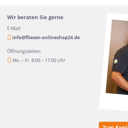
16x100
Urbanixx Gres
Vane
30x60,4
Wir beraten Sie gerne
28,5x33,5
E-Mail:
31x31
info@fliesen-onlineshop24.de
20x40
Öffnungszeiten:
6,5x33,2
Mo. – Fr. 8:00 – 17:00 Uhr
6,5 x 20
20x50
45x45
60x90
10x60
10,5x31
6x24
Zum Kont