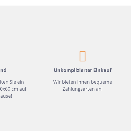
Weiß
Fliesen auf Lager
Meerblau
Hellgrün
Hellblau
Dunkelblau
Mittelblau
Rot
and
Unkomplizierter Einkauf
Rosa
lten Sie ein
Wir bieten Ihnen bequeme
Hellbeige
30x60 cm auf
Zahlungsarten an!
Greige
ause!
Hellbraun
Gris
Hellgrau