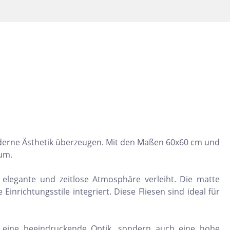
Dunkelbeige
Felsgrau
Dunkelgrün
moderne Ästhetik überzeugen. Mit den Maßen 60x60 cm und
aum.
 elegante und zeitlose Atmosphäre verleiht. Die matte
nrichtungsstile integriert. Diese Fliesen sind ideal für
ur eine beeindruckende Optik, sondern auch eine hohe