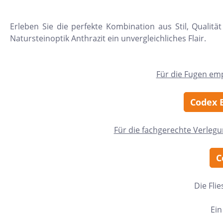
24x150
Erleben Sie die perfekte Kombination aus Stil, Qualitä
13x25
Natursteinoptik Anthrazit ein unvergleichliches Flair.
120x280
40x120
Für die Fugen em
7,5x30
25x75
Codex B
120x120
Für die fachgerechte Verleg
40x80
15x20
C
45x90
Die Fli
7,5x45
Ein
Nach Material & Optik
Nac