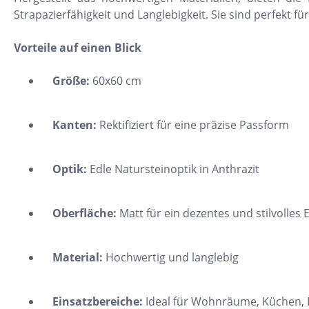
11x54
Strapazierfähigkeit und Langlebigkeit. Sie sind perfekt f
75x75
Vorteile auf einen Blick
30x34
Größe:
60x60 cm
5x15
25x33
Kanten:
Rektifiziert für eine präzise Passform
10x20
15x61
Optik:
Edle Natursteinoptik in Anthrazit
20x25
20x120
Oberfläche:
Matt für ein dezentes und stilvolles
XXL Fliesen
120x260
Material:
Hochwertig und langlebig
30x90
Einsatzbereiche:
Ideal für Wohnräume, Küchen,
3x3