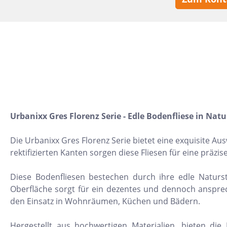
10x30
22,5x90
30x120
15,2x31
7,5x15
5x5
160x320
Urbanixx Gres Florenz Serie - Edle Bodenfliese in Nat
30x30
Die Urbanixx Gres Florenz Serie bietet eine exquisite 
10x10
rektifizierten Kanten sorgen diese Fliesen für eine präz
8x31
Diese Bodenfliesen bestechen durch ihre edle Naturst
30x50
Oberfläche sorgt für ein dezentes und dennoch anspreche
den Einsatz in Wohnräumen, Küchen und Bädern.
20x60
32x32
Hergestellt aus hochwertigen Materialien, bieten di