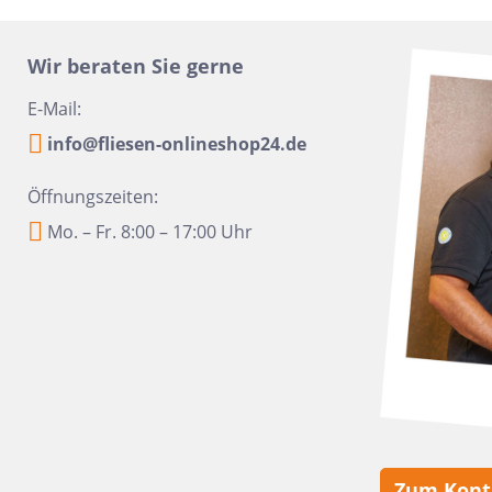
16x100
Urbanixx Gres
Vane
30x60,4
Wir beraten Sie gerne
28,5x33,5
E-Mail:
31x31
info@fliesen-onlineshop24.de
20x40
Öffnungszeiten:
6,5x33,2
Mo. – Fr. 8:00 – 17:00 Uhr
6,5 x 20
20x50
45x45
60x90
10x60
10,5x31
6x24
Zum Kont