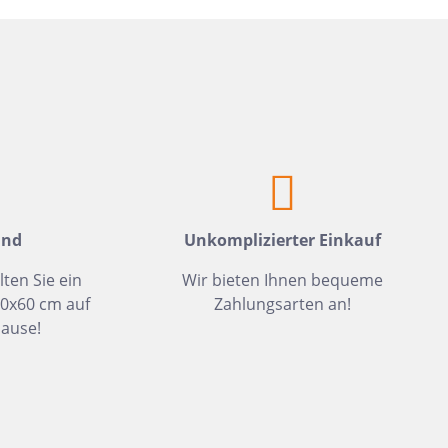
Weiß
Fliesen auf Lager
Meerblau
Hellgrün
Hellblau
Dunkelblau
Mittelblau
Rot
and
Unkomplizierter Einkauf
Rosa
lten Sie ein
Wir bieten Ihnen bequeme
Hellbeige
30x60 cm auf
Zahlungsarten an!
Greige
ause!
Hellbraun
Gris
Hellgrau