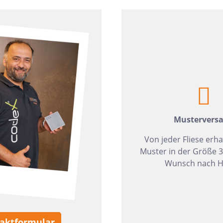
zia Gres
Wedi
Mustervers
Von jeder Fliese erha
Muster in der Größe 
Wunsch nach H
aktformular