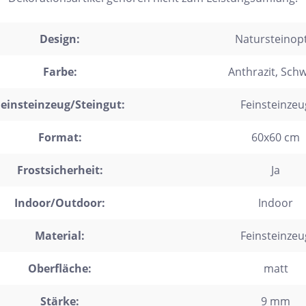
trofliesen
Design:
Natursteinopt
schgrätverblender
kriemchen
Farbe:
Anthrazit
, Sch
lzdielen
Feinsteinzeug/Steingut:
Feinsteinzeu
exagon
Format:
60x60 cm
saik
emchenfliesen
Frostsicherheit:
Ja
chseck
Indoor/Outdoor:
Indoor
adratisch
chteck
Material:
Feinsteinzeu
Oberfläche:
matt
Stärke:
9 mm