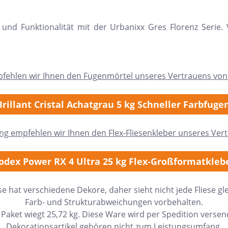
t und Funktionalität mit der Urbanixx Gres Florenz Serie
pfehlen wir Ihnen den Fugenmörtel unseres Vertrauens von
rillant Cristal Achatgrau 5 kg Schneller Farbfug
ung empfehlen wir Ihnen den Flex-Fliesenkleber unseres Ver
odex Power RX 4 Ultra 25 kg Flex-Großformatkleb
ese hat verschiedene Dekore, daher sieht nicht jede Fliese gle
Farb- und Strukturabweichungen vorbehalten.
 Paket wiegt 25,72 kg. Diese Ware wird per Spedition versen
h Form
Auf Lager
Dekorationsartikel gehören nicht zum Leistungsumfang.