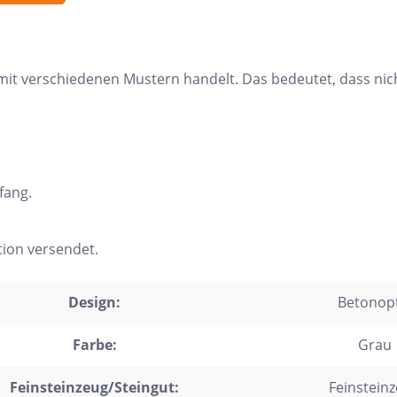
trofliesen
schgrätverblender
e mit verschiedenen Mustern handelt. Das bedeutet, dass nic
kriemchen
lzdielen
exagon
saik
fang.
emchenfliesen
chseck
tion versendet.
adratisch
Design:
Betonopt
chteck
Farbe:
Grau
Feinsteinzeug/Steingut:
Feinstein