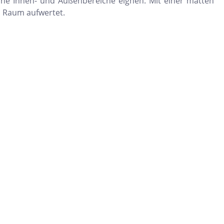
erne Innen- und Außenbereiche eignen. Mit einer matten
n Raum aufwertet.