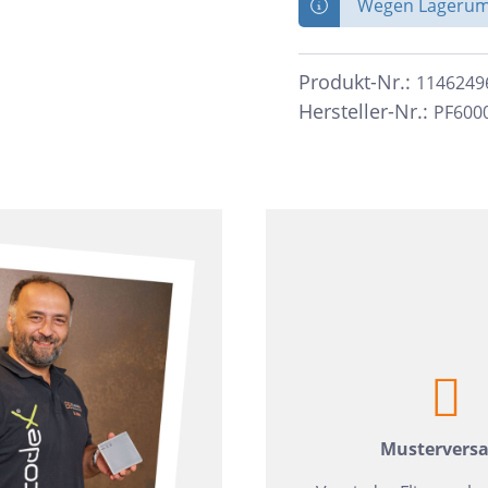
Wegen Lagerumb
zia Gres
Wedi
Produkt-Nr.:
1146249
Hersteller-Nr.:
PF600
Mustervers