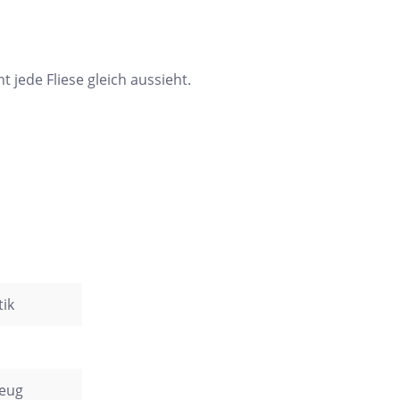
ht jede Fliese gleich aussieht.
ik
zeug