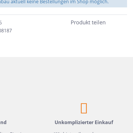
au aktuell keine Bestellungen im Shop möglich.
Weiß
Fliesen auf Lager
Meerblau
Produkt teilen
Hellgrün
6
08187
Hellblau
Dunkelblau
Mittelblau
Rot
Rosa
Hellbeige
Greige
Hellbraun
Gris
and
Unkomplizierter Einkauf
Hellgrau