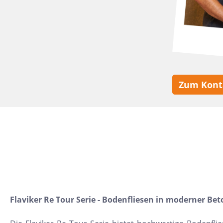
10x30
22,5x90
30x120
15,2x31
7,5x15
Zum Kont
5x5
160x320
30x30
10x10
8x31
30x50
20x60
Flaviker Re Tour Serie - Bodenfliesen in moderner Be
32x32