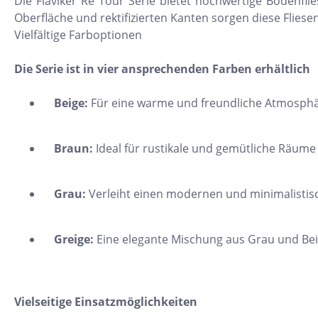
Die Flaviker Re Tour Serie bietet hochwertige Bodenfl
11x54
Oberfläche und rektifizierten Kanten sorgen diese Flies
Vielfältige Farboptionen
75x75
30x34
Die Serie ist in vier ansprechenden Farben erhältlich
5x15
Beige:
Für eine warme und freundliche Atmosph
25x33
10x20
Braun:
Ideal für rustikale und gemütliche Räume
15x61
20x25
Grau:
Verleiht einen modernen und minimalistis
20x120
XXL Fliesen
Greige:
Eine elegante Mischung aus Grau und Beig
120x260
30x90
Vielseitige Einsatzmöglichkeiten
3x3