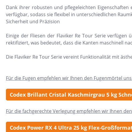
Dank ihrer robusten und pflegeleichten Eigenschaften 
24x150
verfügbar, sodass sie flexibel in unterschiedlichen Ra
13x25
Sicherheit und Präzision
120x280
Einige der Fliesen der Flaviker Re Tour Serie verfüge
40x120
rektifiziert, was bedeutet, dass die Kanten maschinell
7,5x30
Die Flaviker Re Tour Serie vereint Funktionalität mit ästh
25x75
120x120
Für die Fugen empfehlen wir Ihnen den Fugenmörtel uns
40x80
15x20
Codex Brillant Cristal Kaschmirgrau 5 kg Sch
45x90
7,5x45
Für die fachgerechte Verlegung empfehlen wir Ihnen den
Codex Power RX 4 Ultra 25 kg Flex-Großforma
Nach Material & Optik
Nac