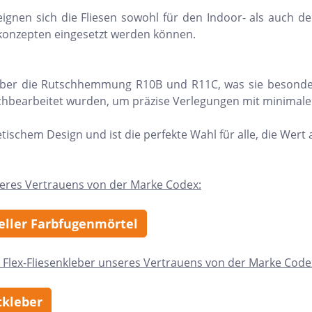
eignen sich die Fliesen sowohl für den Indoor- als auch d
umkonzepten eingesetzt werden können.
n über die Rutschhemmung R10B und R11C, was sie besonder
 nachbearbeitet wurden, um präzise Verlegungen mit minimal
etischem Design und ist die perfekte Wahl für alle, die Wert 
eres Vertrauens von der Marke Codex:
neller Farbfugenmörtel
 Flex-Fliesenkleber unseres Vertrauens von der Marke Code
tkleber
h Form
Auf Lager