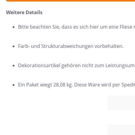
Beton
Me
Weitere Details
Zement
Fi
Bitte beachten Sie, dass es sich hier um eine Flies
Dekore
Ec
Marmor
Ho
Farb- und Strukturabweichungen vorbehalten.
Naturstein
H
Metall
Mo
Dekorationsartikel gehören nicht zum Leistungsum
Holz
Ri
3D Fliesen
Se
Ein Paket wiegt 28,08 kg. Diese Ware wird per Spedi
Qu
Re