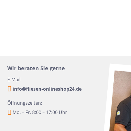
16x100
Urbanixx Gres
Vane
30x60,4
28,5x33,5
31x31
20x40
6,5x33,2
6,5 x 20
Wir beraten Sie gerne
20x50
E-Mail:
45x45
info@fliesen-onlineshop24.de
60x90
Öffnungszeiten:
10x60
Mo. – Fr. 8:00 – 17:00 Uhr
10,5x31
6x24