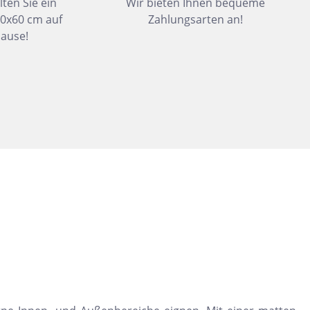
lten Sie ein
Wir bieten Ihnen bequeme
Dunkelbeige
30x60 cm auf
Zahlungsarten an!
Felsgrau
ause!
Dunkelgrün