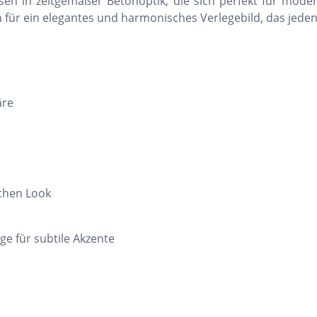
iesen in zeitgemäßer Betonoptik, die sich perfekt für mod
en für ein elegantes und harmonisches Verlegebild, das jede
äre
chen Look
e für subtile Akzente