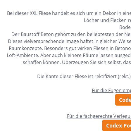
11x54
Bei dieser XXL Fliese handelt es sich um ein Dekor in e
75x75
Löcher und Flecken r
30x34
Boden
Der Baustoff Beton gehört zu den beliebtesten der Ne
5x15
Dieses vielversprechende Image haftet in gleicher Weise
25x33
Raumkonzepte. Besonders gut wirken Fliesen in Betonop
Loft-Ambiente. Aber auch kleinere Räume lassen ausgede
10x20
schaffen können. Überzeugen Sie sich selbst, dass
15x61
Die Kante dieser Fliese ist rektifiziert (r
20x25
20x120
Für die Fugen em
XXL Fliesen
Code
120x260
Für die fachgerechte Verleg
30x90
Codex Pow
3x3