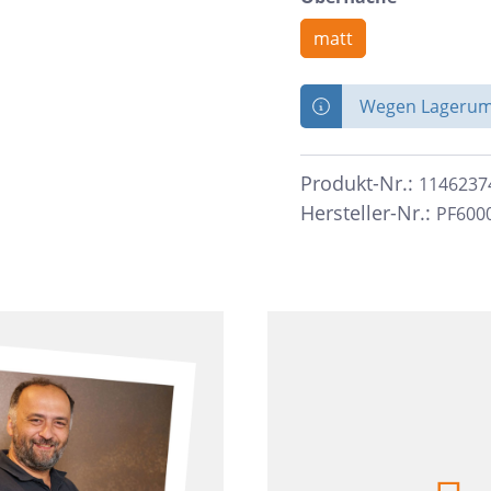
zia Gres
Wedi
matt
Wegen Lagerumb
Produkt-Nr.:
1146237
Hersteller-Nr.:
PF600