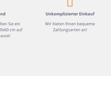
Dunkelbeige
Felsgrau
and
Unkomplizierter Einkauf
Dunkelgrün
lten Sie ein
Wir bieten Ihnen bequeme
30x60 cm auf
Zahlungsarten an!
ause!