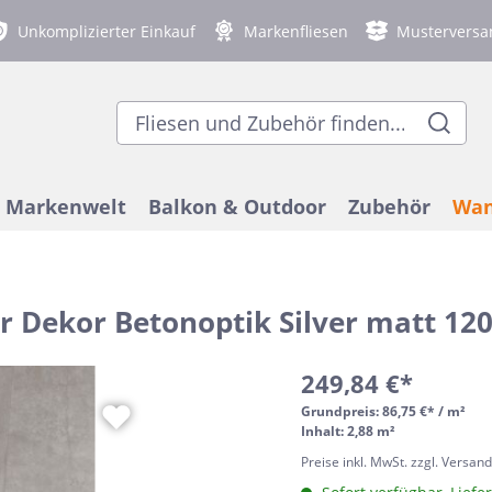
Unkomplizierter Einkauf
Markenfliesen
Musterversa
Markenwelt
Balkon & Outdoor
Zubehör
Wan
r Dekor Betonoptik Silver matt 12
 Einsatzort
genfliesen
ex
on- und
bodenheizung
 Wandfliesen
chfeste Bodenfliesen
Nach Stil
Gastronomieflie
Blanke
Balkon- und Terr
Duschablagen
Betonoptik
Terrazzooptik
assenfliesen 2 cm stark
Verlegezubehör
ach Raum
Modern
249,84 €*
ex
senschienen & Profile
lloptik
optik
Ergon
Fliesen-Kantensc
3D Optik
Natursteinoptik
Bad
Terrazzo
Grundpreis:
86,75 €* / m²
Inhalt: 2,88 m²
Küche
elstahl-Fliesenschienen
Mediterran
Preise inkl. MwSt. zzgl. Versan
denia
Fliesen
lloptik
Wohnzimmer
Häussler
Marmoroptik
Vintagefliesen
Industrial