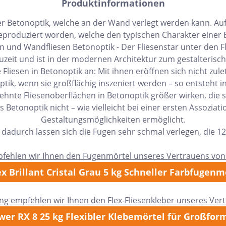
Produktinformationen
iner Betonoptik, welche an der Wand verlegt werden kann. Auf
eproduziert worden, welche den typischen Charakter einer B
 und Wandfliesen Betonoptik - Der Fliesenstar unter den F
uzeit und ist in der modernen Architektur zum gestalteris
 Fliesen in Betonoptik an: Mit ihnen eröffnen sich nicht zul
tik, wenn sie großflächig inszeniert werden – so entsteht
hnte Fliesenoberflächen in Betonoptik größer wirken, die 
 Betonoptik nicht – wie vielleicht bei einer ersten Assozia
Gestaltungsmöglichkeiten ermöglicht.
ekt.) dadurch lassen sich die Fugen sehr schmal verlegen, die
pfehlen wir Ihnen den Fugenmörtel unseres Vertrauens von
x Brillant Cristal Grau 5 kg Schneller Farbfugenm
ung empfehlen wir Ihnen den Flex-Fliesenkleber unseres Ver
er RX 8 25 kg Flexibler Klebemörtel für Großfor