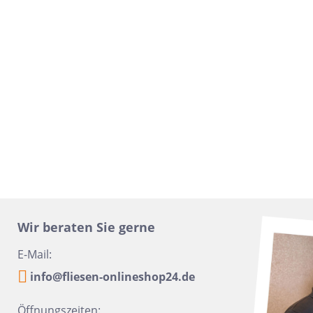
16x100
Urbanixx Gres
Vane
30x60,4
28,5x33,5
31x31
20x40
6,5x33,2
6,5 x 20
20x50
45x45
60x90
Wir beraten Sie gerne
10x60
E-Mail:
10,5x31
info@fliesen-onlineshop24.de
6x24
Öffnungszeiten: