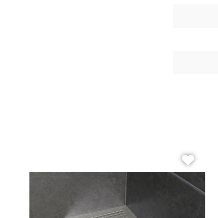
Beton
Me
Zement
Fi
Dekore
Ec
Marmor
Ho
Naturstein
H
Metall
Mo
Holz
Ri
3D Fliesen
Se
Qu
Re