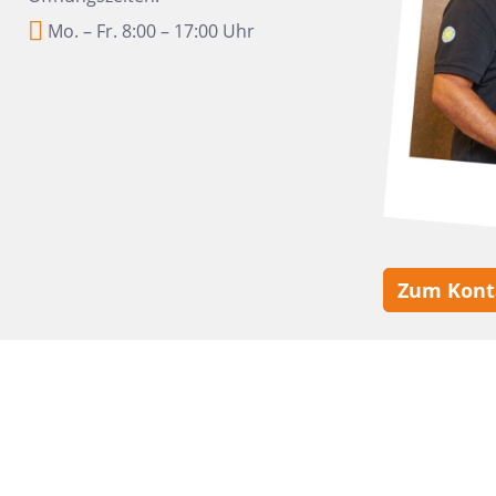
10x30
Mo. – Fr. 8:00 – 17:00 Uhr
22,5x90
30x120
15,2x31
7,5x15
5x5
160x320
30x30
Zum Kont
10x10
8x31
30x50
20x60
32x32