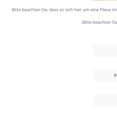
24x150
Bitte beachten Sie, dass es sich hier um eine Fliese
13x25
Bitte beachten S
120x280
40x120
7,5x30
25x75
120x120
40x80
F
15x20
45x90
7,5x45
Nach Material & Optik
Nac