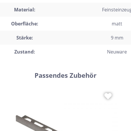
trofliesen
Material:
Feinsteinzeu
schgrätverblender
Oberfläche:
matt
kriemchen
Stärke:
9 mm
lzdielen
exagon
Zustand:
Neuware
saik
emchenfliesen
Passendes Zubehör
chseck
adratisch
chteck