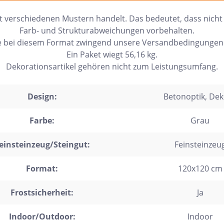
 mit verschiedenen Mustern handelt. Das bedeutet, dass nich
Farb- und Strukturabweichungen vorbehalten.
ie bei diesem Format zwingend unsere Versandbedingunge
Ein Paket wiegt 56,16 kg.
Dekorationsartikel gehören nicht zum Leistungsumfang.
Design:
Betonoptik
, De
Farbe:
Grau
einsteinzeug/Steingut:
Feinsteinzeu
Format:
120x120 cm
Frostsicherheit:
Ja
Indoor/Outdoor:
Indoor
h Form
Auf Lager