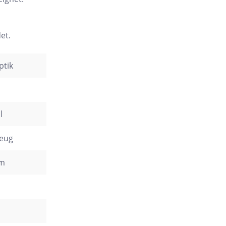
et.
ptik
l
zeug
cm