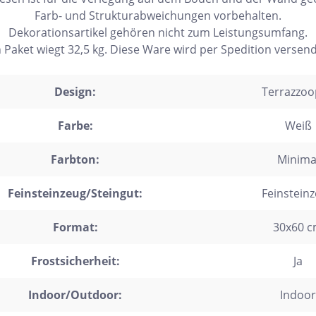
Farb- und Strukturabweichungen vorbehalten.
Dekorationsartikel gehören nicht zum Leistungsumfang.
n Paket wiegt 32,5 kg. Diese Ware wird per Spedition versend
Design:
Terrazzoo
Farbe:
Weiß
Farbton:
Minima
Feinsteinzeug/Steingut:
Feinstein
Format:
30x60 
Frostsicherheit:
Ja
Indoor/Outdoor:
Indoor
h Form
Auf Lager