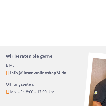
16x100
Urbanixx Gres
Vane
30x60,4
28,5x33,5
31x31
20x40
6,5x33,2
6,5 x 20
Wir beraten Sie gerne
20x50
E-Mail:
45x45
info@fliesen-onlineshop24.de
60x90
10x60
Öffnungszeiten:
Mo. – Fr. 8:00 – 17:00 Uhr
10,5x31
6x24