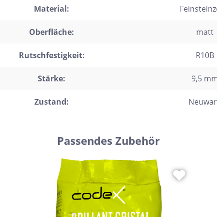
Material:
Feinstein
trofliesen
schgrätverblender
Oberfläche:
matt
kriemchen
Rutschfestigkeit:
R10B
lzdielen
Stärke:
9,5 m
exagon
saik
Zustand:
Neuwar
emchenfliesen
chseck
Passendes Zubehör
adratisch
chteck