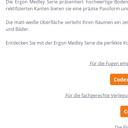
Die Ergon Medley Serie präsentiert hochwertige Boden
11x54
rektifizierten Kanten bieten sie eine präzise Passform 
75x75
Die matt-weiße Oberfläche verleiht Ihren Räumen ein ze
30x34
und Bäder.
5x15
Entdecken Sie mit der Ergon Medley Serie die perfekte K
25x33
10x20
Für die Fugen em
15x61
20x25
Codex
20x120
Für die fachgerechte Verleg
XXL Fliesen
120x260
C
30x90
3x3
Die Fl