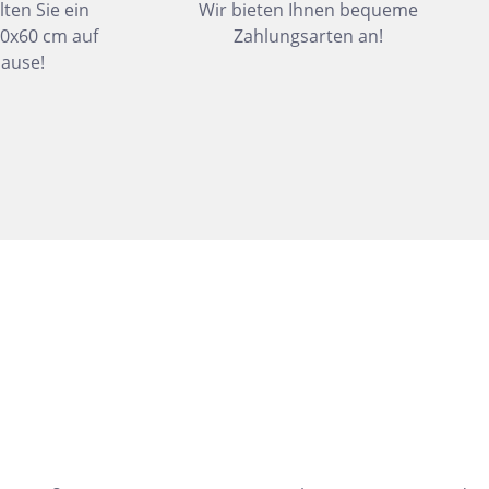
lten Sie ein
Wir bieten Ihnen bequeme
Dunkelbeige
30x60 cm auf
Zahlungsarten an!
Felsgrau
ause!
Dunkelgrün