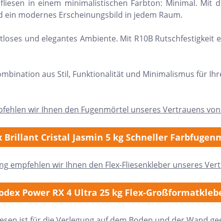
fliesen in einem minimalistischen Farbton: Minimal. Mi
und ein modernes Erscheinungsbild in jedem Raum.
itloses und elegantes Ambiente. Mit R10B Rutschfestigkeit 
ombination aus Stil, Funktionalität und Minimalismus für Ih
pfehlen wir Ihnen den Fugenmörtel unseres Vertrauens von
 Brillant Cristal Jasmin 5 kg Schneller Farbfugen
ung empfehlen wir Ihnen den Flex-Fliesenkleber unseres Ver
odex Power RX 4 Ultra 25 kg Flex-Großformatkleb
iesen ist für die Verlegung auf dem Boden und der Wand ge