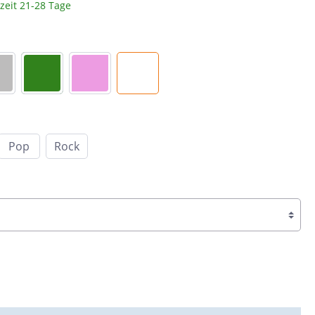
rzeit 21-28 Tage
Braun
c
Peronda
Dunkelbraun
Bunt
System Leveling
Cotto
e &
Schwarz
nen
Blau
Pop
Rock
Anthrazit
ahl
Beige
Taupe
Sand
Grün
Türkis