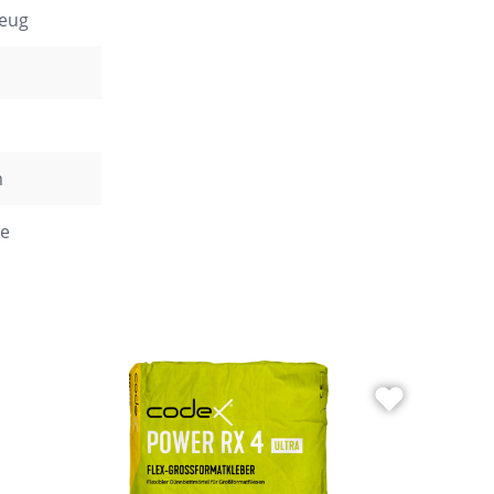
zeug
m
e