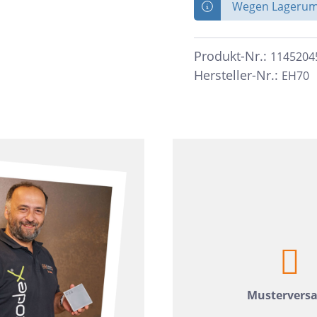
zia Gres
Wedi
Wegen Lagerumb
Produkt-Nr.:
1145204
Hersteller-Nr.:
EH70
Mustervers