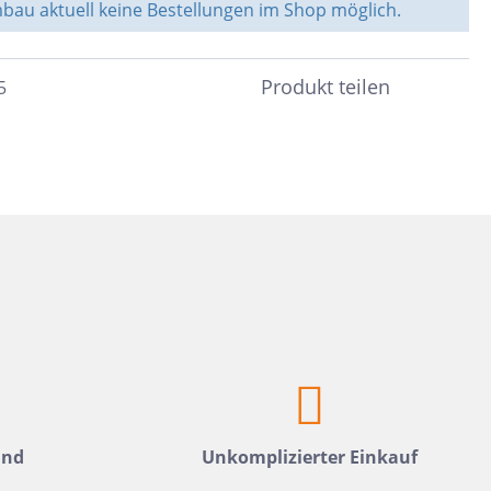
Weiß
Fliesen auf Lager
au aktuell keine Bestellungen im Shop möglich.
Meerblau
Hellgrün
Produkt teilen
5
Hellblau
Dunkelblau
Mittelblau
Rot
Rosa
Hellbeige
Greige
Hellbraun
Gris
and
Unkomplizierter Einkauf
Hellgrau