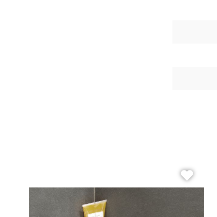
Beton
Me
Zement
Fi
Dekore
Ec
Marmor
Ho
Naturstein
H
Metall
Mo
Holz
Ri
3D Fliesen
Se
Qu
Re