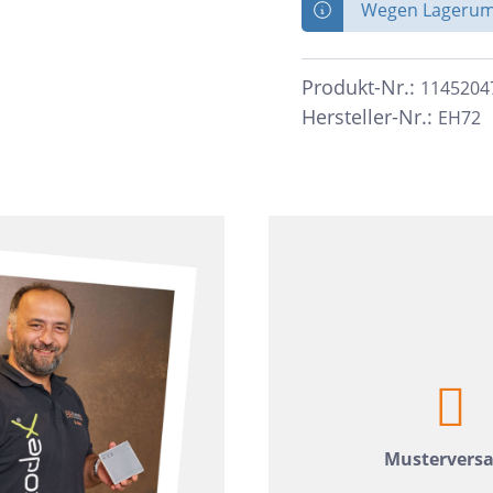
zia Gres
Wedi
Wegen Lagerumb
Produkt-Nr.:
1145204
Hersteller-Nr.:
EH72
Mustervers