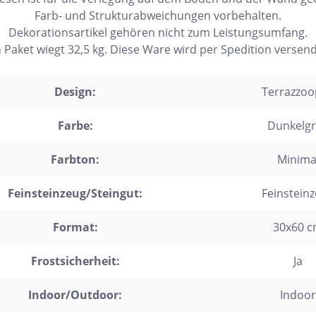
Farb- und Strukturabweichungen vorbehalten.
Dekorationsartikel gehören nicht zum Leistungsumfang.
n Paket wiegt 32,5 kg. Diese Ware wird per Spedition versend
Design:
Terrazzoo
Farbe:
Dunkelg
Farbton:
Minima
Feinsteinzeug/Steingut:
Feinstein
Format:
30x60 
Frostsicherheit:
Ja
Indoor/Outdoor:
Indoor
h Form
Auf Lager