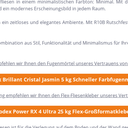
fliesen in einem minimalistischen Farbton: Minimal. Mi
und ein modernes Erscheinungsbild in jedem Raum.
ein zeitloses und elegantes Ambiente. Mit R10B Rutschfest
ombination aus Stil, Funktionalität und Minimalismus für Ih
pfehlen wir Ihnen den Fugenmörtel unseres Vertrauens von
 Brillant Cristal Jasmin 5 kg Schneller Farbfugen
ung empfehlen wir Ihnen den Flex-Fliesenkleber unseres Ver
odex Power RX 4 Ultra 25 kg Flex-Großformatkleb
iesen ist für die Verlegung auf dem Boden und der Wand ge