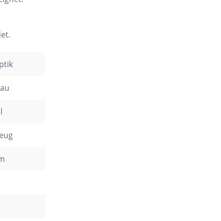
et.
ptik
rau
l
zeug
cm