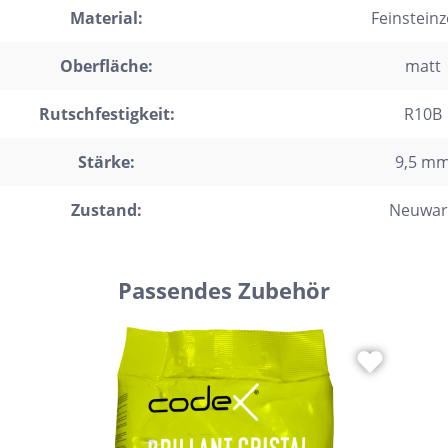
Material:
Feinstein
trofliesen
schgrätverblender
Oberfläche:
matt
kriemchen
Rutschfestigkeit:
R10B
lzdielen
Stärke:
9,5 m
exagon
saik
Zustand:
Neuwar
emchenfliesen
chseck
Passendes Zubehör
adratisch
chteck