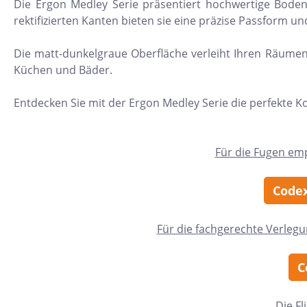
Die Ergon Medley Serie präsentiert hochwertige Boden
11x54
rektifizierten Kanten bieten sie eine präzise Passform 
75x75
Die matt-dunkelgraue Oberfläche verleiht Ihren Räumen 
30x34
Küchen und Bäder.
5x15
Entdecken Sie mit der Ergon Medley Serie die perfekte K
25x33
10x20
Für die Fugen em
15x61
20x25
Codex
20x120
Für die fachgerechte Verleg
XXL Fliesen
120x260
C
30x90
3x3
Die Fl