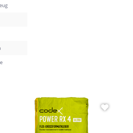
zeug
m
e