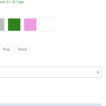
rzeit 21-28 Tage
Braun
c
Peronda
Dunkelbraun
Bunt
System Leveling
Cotto
e &
Schwarz
nen
Blau
Pop
Rock
Anthrazit
ahl
Beige
Taupe
Sand
Grün
Türkis