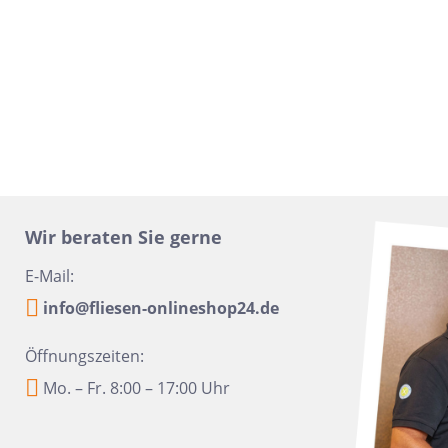
16x100
Urbanixx Gres
Vane
30x60,4
28,5x33,5
31x31
20x40
6,5x33,2
6,5 x 20
Wir beraten Sie gerne
20x50
E-Mail:
45x45
info@fliesen-onlineshop24.de
60x90
10x60
Öffnungszeiten:
Mo. – Fr. 8:00 – 17:00 Uhr
10,5x31
6x24