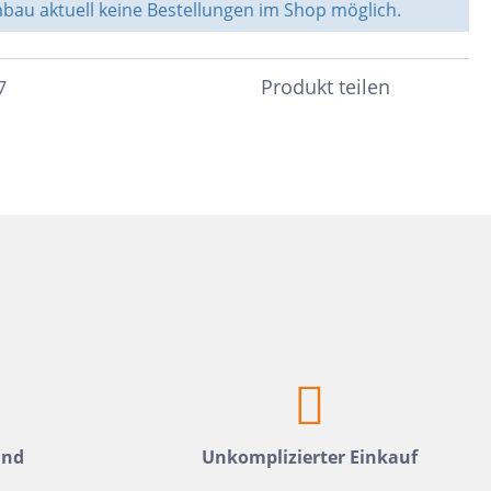
Weiß
Fliesen auf Lager
au aktuell keine Bestellungen im Shop möglich.
Meerblau
Hellgrün
Produkt teilen
7
Hellblau
Dunkelblau
Mittelblau
Rot
Rosa
Hellbeige
Greige
Hellbraun
Gris
and
Unkomplizierter Einkauf
Hellgrau