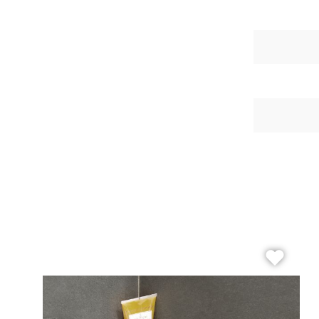
Beton
Me
Zement
Fi
Dekore
Ec
Marmor
Ho
Naturstein
H
Metall
Mo
Holz
Ri
3D Fliesen
Se
Qu
Re