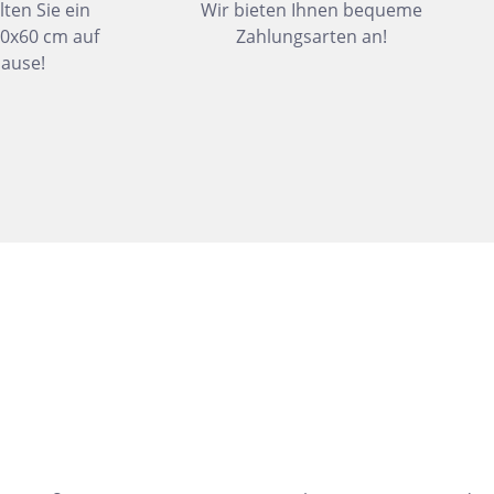
lten Sie ein
Wir bieten Ihnen bequeme
Dunkelbeige
30x60 cm auf
Zahlungsarten an!
Felsgrau
ause!
Dunkelgrün