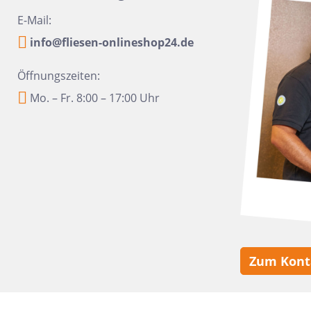
16x100
Urbanixx Gres
Vane
E-Mail:
30x60,4
info@fliesen-onlineshop24.de
28,5x33,5
Öffnungszeiten:
31x31
Mo. – Fr. 8:00 – 17:00 Uhr
20x40
6,5x33,2
6,5 x 20
20x50
45x45
60x90
10x60
Zum Kont
10,5x31
6x24