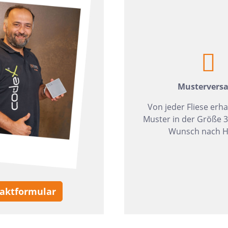
zia Gres
Wedi
Mustervers
Von jeder Fliese erha
Muster in der Größe 
Wunsch nach H
aktformular