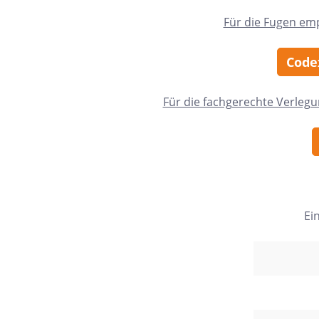
24x150
Für die Fugen em
13x25
Codex
120x280
40x120
Für die fachgerechte Verleg
7,5x30
25x75
120x120
40x80
Ei
15x20
45x90
7,5x45
Nach Material & Optik
Nac