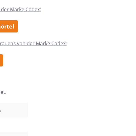
 der Marke Codex:
mörtel
trauens von der Marke Codex:
et.
n