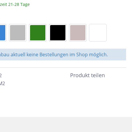
rzeit 21-28 Tage
Braun
c
Peronda
Dunkelbraun
Bunt
System Leveling
Cotto
e &
Schwarz
nen
au aktuell keine Bestellungen im Shop möglich.
Blau
Anthrazit
ahl
Produkt teilen
32
Beige
 M2
Taupe
Sand
Grün
Türkis