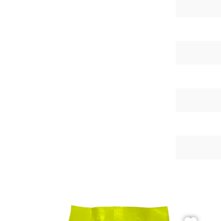
Beton
Me
Zement
Fi
Dekore
Ec
Marmor
Ho
Naturstein
H
Metall
Mo
Holz
Ri
3D Fliesen
Se
Qu
Re