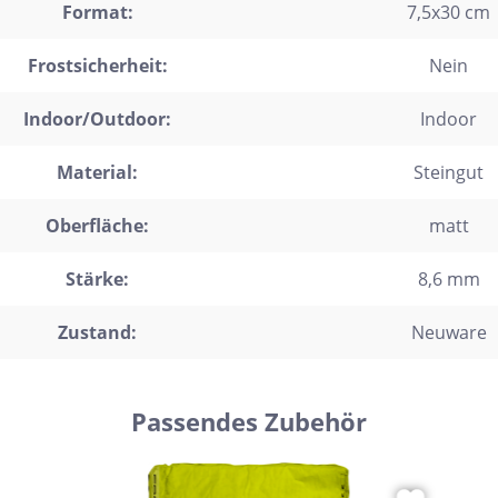
Format:
7,5x30 cm
trofliesen
Frostsicherheit:
Nein
schgrätverblender
kriemchen
Indoor/Outdoor:
Indoor
lzdielen
Material:
Steingut
exagon
saik
Oberfläche:
matt
emchenfliesen
Stärke:
8,6 mm
chseck
Zustand:
Neuware
adratisch
chteck
Passendes Zubehör