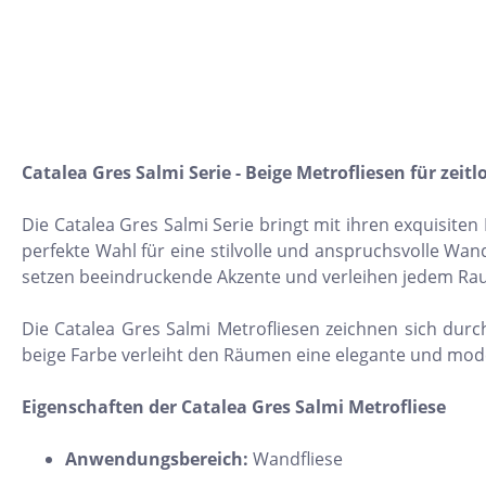
10x30
22,5x90
30x120
15,2x31
7,5x15
Catalea Gres Salmi Serie - Beige Metrofliesen für zeitl
5x5
Die Catalea Gres Salmi Serie bringt mit ihren exquisiten
160x320
perfekte Wahl für eine stilvolle und anspruchsvolle Wa
setzen beeindruckende Akzente und verleihen jedem Ra
30x30
10x10
Die Catalea Gres Salmi Metrofliesen zeichnen sich durc
beige Farbe verleiht den Räumen eine elegante und mod
8x31
30x50
Eigenschaften der Catalea Gres Salmi Metrofliese
20x60
Anwendungsbereich:
Wandfliese
32x32