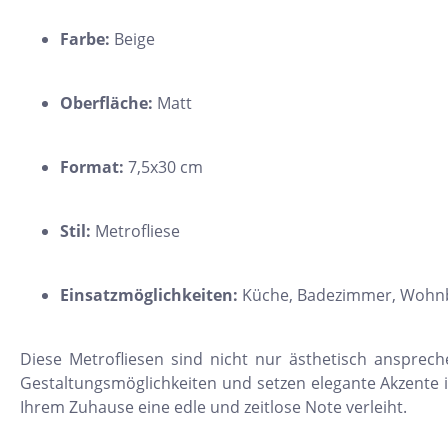
11x54
Farbe:
Beige
75x75
30x34
Oberfläche:
Matt
5x15
25x33
Format:
7,5x30 cm
10x20
15x61
Stil:
Metrofliese
20x25
Einsatzmöglichkeiten:
Küche, Badezimmer, Wohn
20x120
XXL Fliesen
Diese Metrofliesen sind nicht nur ästhetisch anspreche
120x260
Gestaltungsmöglichkeiten und setzen elegante Akzente in
30x90
Ihrem Zuhause eine edle und zeitlose Note verleiht.
3x3