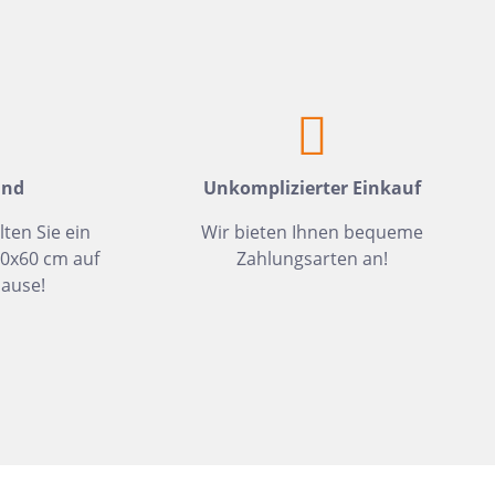
Weiß
Fliesen auf Lager
Meerblau
Hellgrün
Hellblau
Dunkelblau
and
Unkomplizierter Einkauf
Mittelblau
lten Sie ein
Wir bieten Ihnen bequeme
Rot
30x60 cm auf
Zahlungsarten an!
Rosa
ause!
Hellbeige
Greige
Hellbraun
Gris
Hellgrau