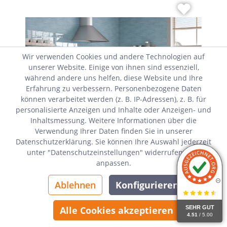
Wir verwenden Cookies und andere Technologien auf
unserer Website. Einige von ihnen sind essenziell,
während andere uns helfen, diese Website und Ihre
Erfahrung zu verbessern. Personenbezogene Daten
können verarbeitet werden (z. B. IP-Adressen), z. B. für
personalisierte Anzeigen und Inhalte oder Anzeigen- und
Inhaltsmessung. Weitere Informationen über die
Verwendung Ihrer Daten finden Sie in unserer
Datenschutzerklärung. Sie können Ihre Auswahl jederzeit
unter "Datenschutzeinstellungen" widerrufen oder
anpassen.
32,90 €*
Ablehnen
Konfigurieren
Grundpreis:
65,80 €* / m²
Inhalt: 0,5 m²
SEHR GUT
Alle Cookies akzeptieren
4.51
/ 5.00
Preise inkl. MwSt. zzgl. Versandkosten