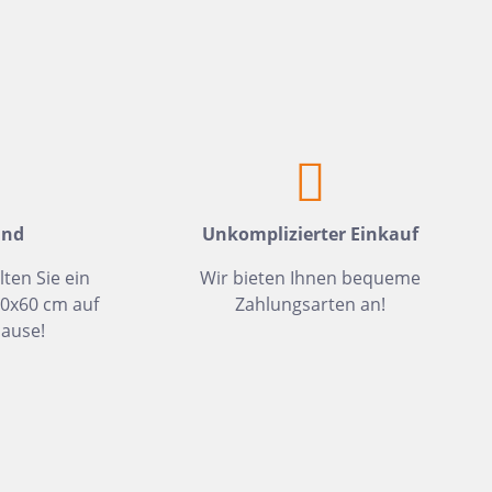
Weiß
Fliesen auf Lager
Meerblau
Hellgrün
Hellblau
Dunkelblau
Mittelblau
and
Unkomplizierter Einkauf
Rot
Rosa
lten Sie ein
Wir bieten Ihnen bequeme
30x60 cm auf
Zahlungsarten an!
Hellbeige
ause!
Greige
Hellbraun
Gris
Hellgrau