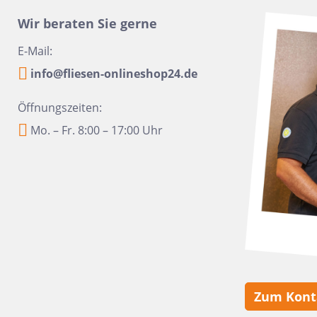
16x100
Urbanixx Gres
Vane
Wir beraten Sie gerne
30x60,4
E-Mail:
28,5x33,5
info@fliesen-onlineshop24.de
31x31
20x40
Öffnungszeiten:
6,5x33,2
Mo. – Fr. 8:00 – 17:00 Uhr
6,5 x 20
20x50
45x45
60x90
10x60
10,5x31
Zum Kont
6x24