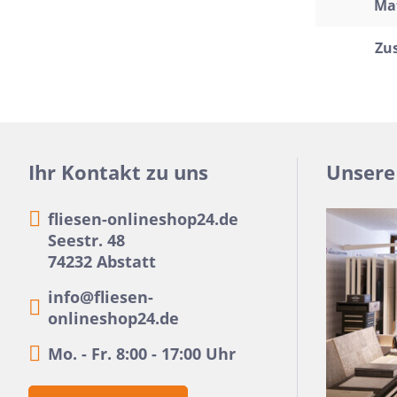
Mat
11x54
Zu
75x75
30x34
5x15
25x33
Ihr Kontakt zu uns
Unsere
10x20
15x61
fliesen-onlineshop24.de
20x25
Seestr. 48
74232 Abstatt
20x120
info@fliesen-
XXL Fliesen
onlineshop24.de
120x260
Mo. - Fr. 8:00 - 17:00 Uhr
30x90
3x3