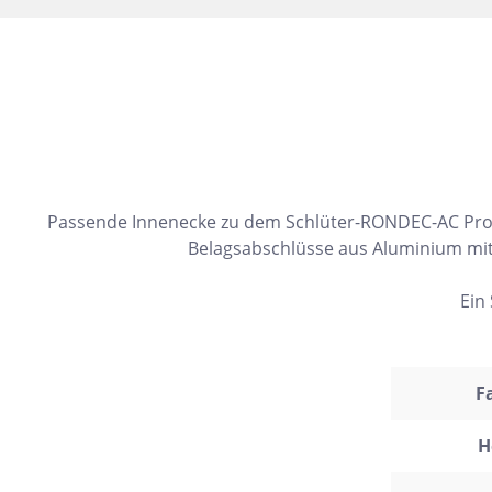
10x30
22,5x90
30x120
15,2x31
7,5x15
5x5
Passende Innenecke zu dem Schlüter-RONDEC-AC Profi
160x320
Belagsabschlüsse aus Aluminium mit 
30x30
Ein
10x10
8x31
F
30x50
20x60
H
32x32