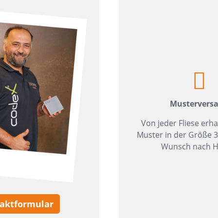
zia Gres
Wedi
Mustervers
Von jeder Fliese erha
Muster in der Größe 
Wunsch nach H
aktformular