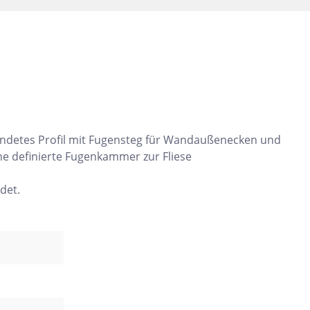
Dunkelbeige
Felsgrau
Dunkelgrün
undetes Profil mit Fugensteg für Wandaußenecken und
ne definierte Fugenkammer zur Fliese
det.