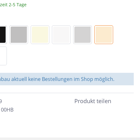
zeit 2-5 Tage
Braun
c
Peronda
Dunkelbraun
Bunt
System Leveling
Cotto
e &
Schwarz
nen
Blau
Anthrazit
ahl
au aktuell keine Bestellungen im Shop möglich.
Beige
Taupe
Produkt teilen
9
Sand
100HB
Grün
Türkis