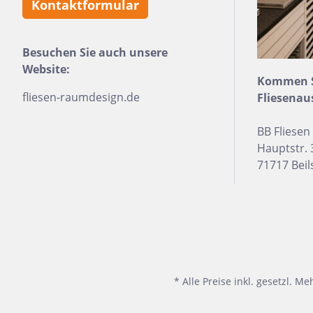
Kontaktformular
24x150
13x25
Besuchen Sie auch unsere
120x280
Website:
Kommen Si
40x120
fliesen-raumdesign.de
Fliesenau
7,5x30
BB Fliese
25x75
Hauptstr. 
71717 Beil
120x120
40x80
15x20
45x90
7,5x45
* Alle Preise inkl. gesetzl. M
Nach Material & Optik
Nac