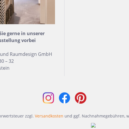
e gerne in unserer
sstellung vorbei
n und Raumdesign GmbH
30 – 32
stein
ehrwertsteuer zzgl.
Versandkosten
und ggf. Nachnahmegebühren, w
h Form
Auf Lager