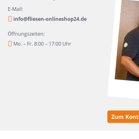
16x100
Urbanixx Gres
Vane
E-Mail:
30x60,4
info@fliesen-onlineshop24.de
28,5x33,5
Öffnungszeiten:
31x31
Mo. – Fr. 8:00 – 17:00 Uhr
20x40
6,5x33,2
6,5 x 20
20x50
45x45
60x90
10x60
Zum Kont
10,5x31
6x24