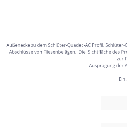
10x30
22,5x90
30x120
15,2x31
7,5x15
Außenecke zu dem Schlüter-Quadec-AC Profil. Schlüte
Abschlüsse von Fliesenbelägen. Die Sichtfläche des P
5x5
zur 
160x320
Ausprägung der A
30x30
Ein
10x10
8x31
30x50
20x60
32x32