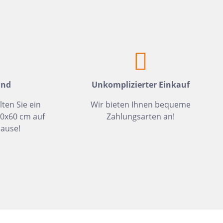
Weiß
Fliesen auf Lager
Meerblau
Hellgrün
Hellblau
Dunkelblau
and
Unkomplizierter Einkauf
Mittelblau
lten Sie ein
Wir bieten Ihnen bequeme
Rot
30x60 cm auf
Zahlungsarten an!
Rosa
ause!
Hellbeige
Greige
Hellbraun
Gris
Hellgrau