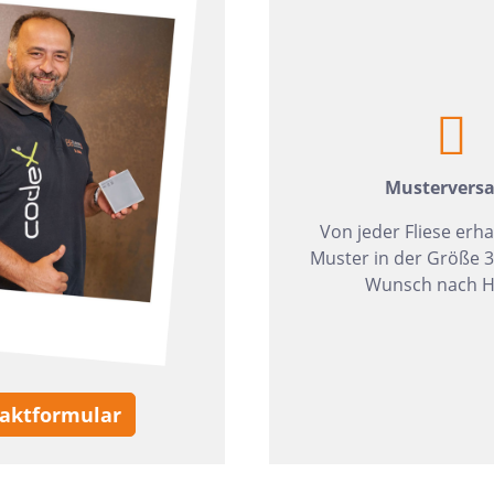
zia Gres
Wedi
Mustervers
Von jeder Fliese erha
Muster in der Größe 
Wunsch nach H
aktformular