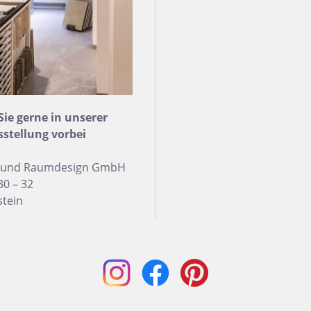
e gerne in unserer
sstellung vorbei
n und Raumdesign GmbH
30 – 32
stein
h Form
Auf Lager