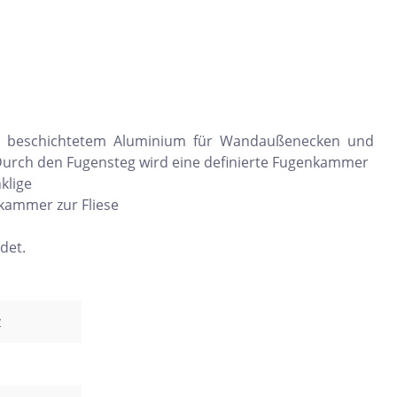
Dunkelbeige
Felsgrau
Dunkelgrün
arbig beschichtetem Aluminium für Wandaußenecken und
 Durch den Fugensteg wird eine definierte Fugenkammer
klige
kammer zur Fliese
det.
z