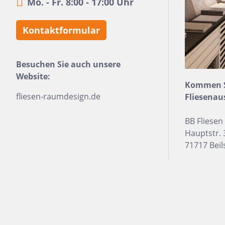
Mo. - Fr. 8:00 - 17:00 Uhr
24x150
Kontaktformular
13x25
120x280
Besuchen Sie auch unsere
40x120
Website:
7,5x30
Kommen Si
fliesen-raumdesign.de
Fliesenau
25x75
120x120
BB Fliese
Hauptstr. 
40x80
71717 Beil
15x20
45x90
7,5x45
Nach Material & Optik
Nac