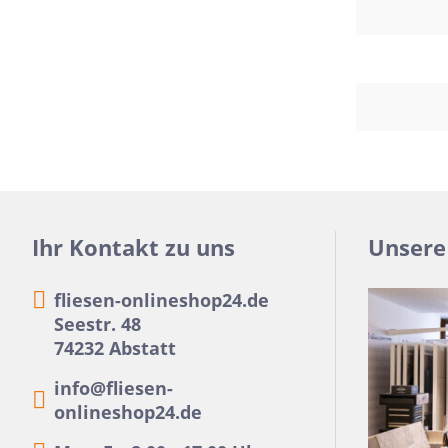
11x54
75x75
30x34
5x15
25x33
10x20
15x61
Ihr Kontakt zu uns
Unsere
20x25
fliesen-onlineshop24.de
20x120
Seestr. 48
XXL Fliesen
74232 Abstatt
120x260
info@fliesen-
30x90
onlineshop24.de
3x3