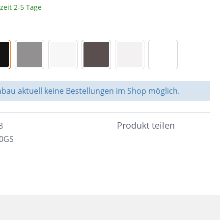
zeit 2-5 Tage
Braun
c
Peronda
Dunkelbraun
Bunt
System Leveling
Cotto
e &
Schwarz
nen
au aktuell keine Bestellungen im Shop möglich.
Blau
Anthrazit
ahl
Produkt teilen
8
Beige
0GS
Taupe
Sand
Grün
Türkis