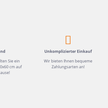
Weiß
Fliesen auf Lager
Meerblau
Hellgrün
Hellblau
Dunkelblau
Mittelblau
and
Unkomplizierter Einkauf
Rot
Rosa
lten Sie ein
Wir bieten Ihnen bequeme
30x60 cm auf
Zahlungsarten an!
Hellbeige
ause!
Greige
Hellbraun
Gris
Hellgrau