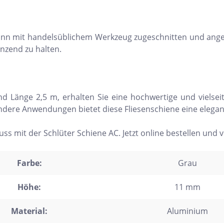
trofliesen
schgrätverblender
d kann mit handelsüblichem Werkzeug zugeschnitten und ange
nzend zu halten.
kriemchen
lzdielen
exagon
 Länge 2,5 m, erhalten Sie eine hochwertige und vielsei
saik
ndere Anwendungen bietet diese Fliesenschiene eine elegant
emchenfliesen
ss mit der Schlüter Schiene AC. Jetzt online bestellen und 
chseck
adratisch
Farbe:
Grau
chteck
Höhe:
11 mm
Material:
Aluminium