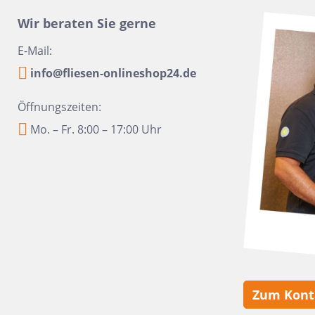
16x100
Urbanixx Gres
Vane
Wir beraten Sie gerne
30x60,4
E-Mail:
28,5x33,5
info@fliesen-onlineshop24.de
31x31
20x40
Öffnungszeiten:
6,5x33,2
Mo. – Fr. 8:00 – 17:00 Uhr
6,5 x 20
20x50
45x45
60x90
10x60
10,5x31
Zum Kont
6x24