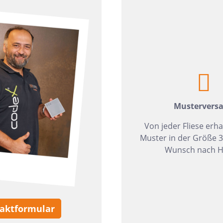
zia Gres
Wedi
Mustervers
Von jeder Fliese erha
Muster in der Größe 
Wunsch nach H
aktformular