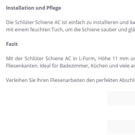
Installation und Pflege
Beton
Me
Zement
Fi
Die Schlüter Schiene AC ist einfach zu installieren un
mit einem feuchten Tuch, um die Schiene sauber und glä
Dekore
Ec
Marmor
Ho
Fazit
Naturstein
H
Mit der Schlüter Schiene AC in L-Form, Höhe 11 mm und
Metall
Mo
Fliesenkanten. Ideal für Badezimmer, Küchen und viele a
Holz
Ri
Verleihen Sie Ihren Fliesenarbeiten den perfekten Abschlu
3D Fliesen
Se
Qu
Re