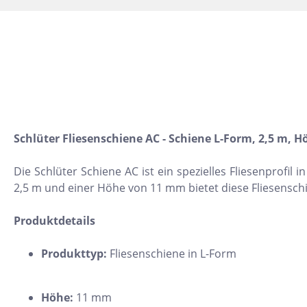
10x30
22,5x90
30x120
15,2x31
7,5x15
5x5
Schlüter Fliesenschiene AC - Schiene L-Form, 2,5 m, 
160x320
Die Schlüter Schiene AC ist ein spezielles Fliesenprofi
30x30
2,5 m und einer Höhe von 11 mm bietet diese Fliesensch
10x10
Produktdetails
8x31
30x50
Produkttyp:
Fliesenschiene in L-Form
20x60
32x32
Höhe:
11 mm