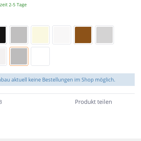
zeit 2-5 Tage
Braun
c
Peronda
Dunkelbraun
Bunt
System Leveling
Cotto
e &
Schwarz
nen
Blau
Anthrazit
ahl
au aktuell keine Bestellungen im Shop möglich.
Beige
Taupe
Produkt teilen
3
Sand
Grün
Türkis