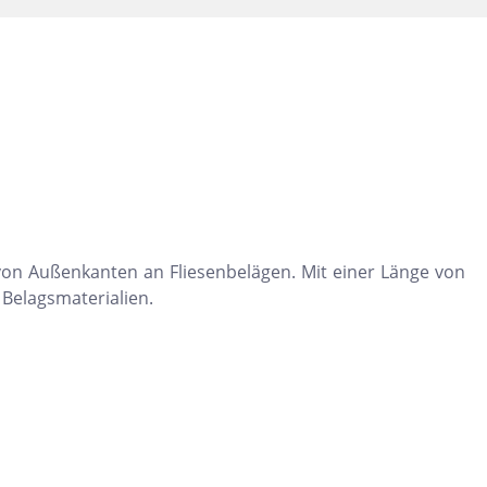
Dunkelbeige
Felsgrau
Dunkelgrün
s von Außenkanten an Fliesenbelägen. Mit einer Länge von
 Belagsmaterialien.