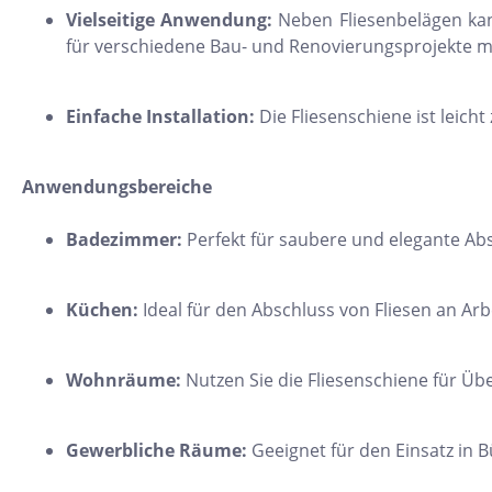
Vielseitige Anwendung:
Neben Fliesenbelägen kann
24x150
für verschiedene Bau- und Renovierungsprojekte m
13x25
120x280
Einfache Installation:
Die Fliesenschiene ist leicht
40x120
7,5x30
Anwendungsbereiche
25x75
Badezimmer:
Perfekt für saubere und elegante A
120x120
40x80
Küchen:
Ideal für den Abschluss von Fliesen an A
15x20
45x90
Wohnräume:
Nutzen Sie die Fliesenschiene für Üb
7,5x45
Gewerbliche Räume:
Geeignet für den Einsatz in 
Nach Material & Optik
Nac