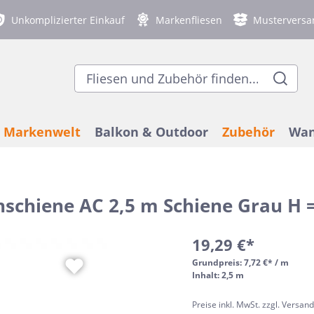
Unkomplizierter Einkauf
Markenfliesen
Musterversa
Markenwelt
Balkon & Outdoor
Zubehör
Wan
enschiene AC 2,5 m Schiene Grau H
 Einsatzort
genfliesen
ex
on- und
bodenheizung
 Wandfliesen
chfeste Bodenfliesen
Nach Stil
Gastronomieflie
Blanke
Balkon- und Terr
Duschablagen
Betonoptik
Terrazzooptik
assenfliesen 2 cm stark
Verlegezubehör
ach Raum
Modern
19,29 €*
ex
senschienen & Profile
lloptik
optik
Ergon
Fliesen-Kantensc
3D Optik
Natursteinoptik
Bad
Terrazzo
Grundpreis:
7,72 €* / m
Inhalt: 2,5 m
Küche
elstahl-Fliesenschienen
Mediterran
denia
Fliesen
lloptik
Wohnzimmer
Häussler
Marmoroptik
Vintagefliesen
Preise inkl. MwSt. zzgl. Versan
Industrial