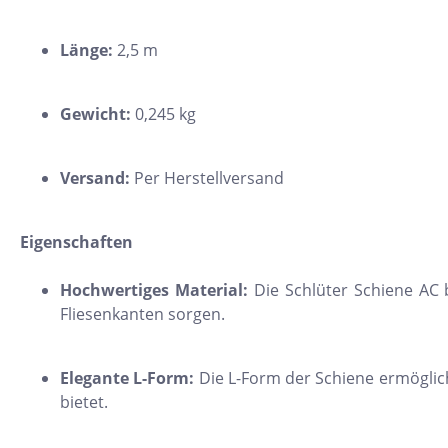
11x54
Länge:
2,5 m
75x75
30x34
Gewicht:
0,245 kg
5x15
25x33
Versand:
Per Herstellversand
10x20
15x61
Eigenschaften
20x25
Hochwertiges Material:
Die Schlüter Schiene AC b
20x120
Fliesenkanten sorgen.
XXL Fliesen
120x260
Elegante L-Form:
Die L-Form der Schiene ermöglich
bietet.
30x90
3x3