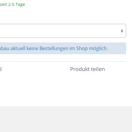
zeit 2-5 Tage
Braun
c
Peronda
Dunkelbraun
Bunt
System Leveling
Cotto
e &
au aktuell keine Bestellungen im Shop möglich.
Schwarz
nen
Blau
Produkt teilen
3
Anthrazit
ahl
Beige
Taupe
Sand
Grün
Türkis