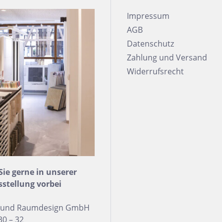
trofliesen
Impressum
AGB
schgrätverblender
Datenschutz
kriemchen
Zahlung und Versand
lzdielen
Widerrufsrecht
exagon
saik
emchenfliesen
chseck
adratisch
chteck
e gerne in unserer
sstellung vorbei
n und Raumdesign GmbH
30 – 32