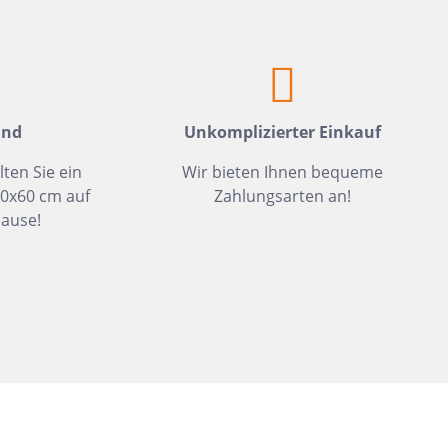
Weiß
Fliesen auf Lager
Meerblau
Hellgrün
Hellblau
and
Unkomplizierter Einkauf
Dunkelblau
lten Sie ein
Wir bieten Ihnen bequeme
Mittelblau
30x60 cm auf
Zahlungsarten an!
Rot
ause!
Rosa
Hellbeige
Greige
Hellbraun
Gris
Hellgrau