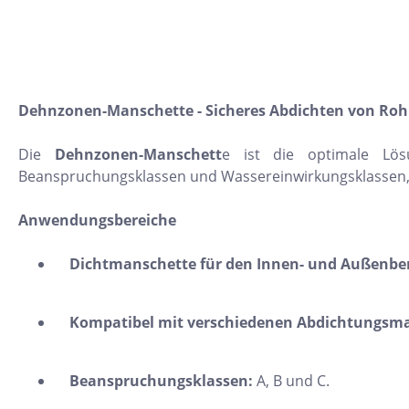
10x30
22,5x90
30x120
15,2x31
Dehnzonen-Manschette - Sicheres Abdichten von Ro
7,5x15
Die
Dehnzonen-Manschett
e ist die optimale Lös
5x5
Beanspruchungsklassen und Wassereinwirkungsklassen, b
160x320
Anwendungsbereiche
30x30
Dichtmanschette für den Innen- und Außenber
10x10
8x31
Kompatibel mit verschiedenen Abdichtungsmat
30x50
20x60
Beanspruchungsklassen:
A, B und C.
32x32