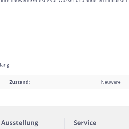
e Ihre Bauwerke effektiv vor Wasser und anderen Einflüss
fang
Zustand:
Neuware
 Ausstellung
Service
h Form
Auf Lager