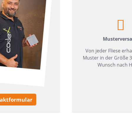
zia Gres
Wedi
Mustervers
Von jeder Fliese erha
Muster in der Größe 
Wunsch nach H
aktformular