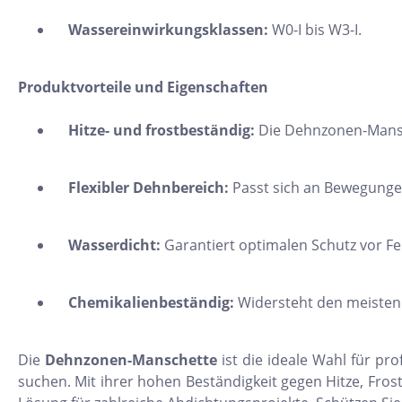
11x54
Wassereinwirkungsklassen:
W0-I bis W3-I.
75x75
30x34
Produktvorteile und Eigenschaften
5x15
Hitze- und frostbeständig:
Die Dehnzonen-Mansch
25x33
10x20
Flexibler Dehnbereich:
Passt sich an Bewegungen
15x61
20x25
Wasserdicht:
Garantiert optimalen Schutz vor Fe
20x120
XXL Fliesen
Chemikalienbeständig:
Widersteht den meisten 
120x260
Die
Dehnzonen-Manschette
ist die ideale Wahl für p
30x90
suchen. Mit ihrer hohen Beständigkeit gegen Hitze, Frost 
3x3