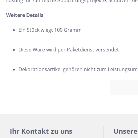
Lösung für zahlreiche Abdichtungsprojekte. Schützen Si
24x150
Weitere Details
13x25
120x280
Ein Stück wiegt 100 Gramm
40x120
Diese Ware wird per Paketdienst versendet
7,5x30
25x75
Dekorationsartikel gehören nicht zum Leistungsum
120x120
40x80
15x20
45x90
7,5x45
Ihr Kontakt zu uns
Unsere
Nach Material & Optik
Nac