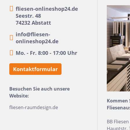
Beton
Me
fliesen-onlineshop24.de
Seestr. 48
Zement
Fi
74232 Abstatt
Dekore
Ec
info@fliesen-
Marmor
Ho
onlineshop24.de
Naturstein
H
Mo. - Fr. 8:00 - 17:00 Uhr
Metall
Mo
Kontaktformular
Holz
Ri
3D Fliesen
Se
Besuchen Sie auch unsere
Qu
Website:
Re
Kommen Si
fliesen-raumdesign.de
Fliesenau
BB Fliese
Hauptstr. 