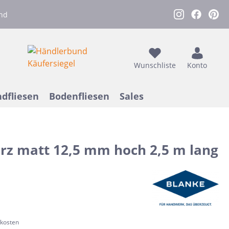
nd
Wunschliste
Konto
dfliesen
Bodenfliesen
Sales
arz matt 12,5 mm hoch 2,5 m lang
sen
assen
Nach Farbe
Werkstattfliesen
Caesar
Outdoor Verlegezubehör
Retrofliesen
Betonoptik
Grau
hutz
Flaviker
Duschnischen
Holzoptik
XXL Fliesen
Dunkelgrau
Gelb
Lux Elements
Metrofliesen
Retrofliesen
dkosten
Rost