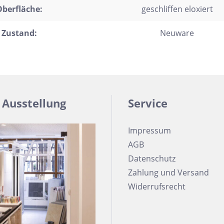
berfläche:
geschliffen eloxiert
trofliesen
schgrätverblender
Zustand:
Neuware
kriemchen
lzdielen
exagon
 Ausstellung
Service
saik
emchenfliesen
Impressum
chseck
AGB
adratisch
Datenschutz
chteck
Zahlung und Versand
Widerrufsrecht