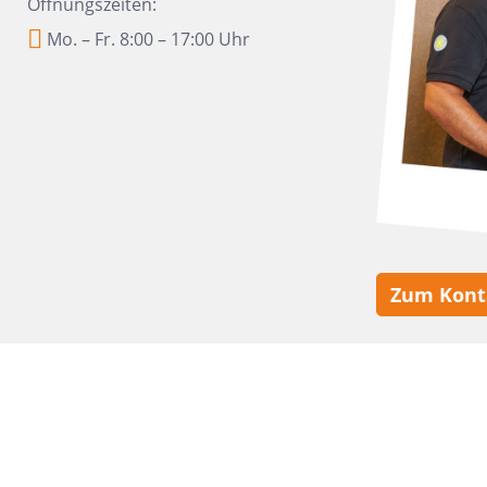
Öffnungszeiten:
10x30
Mo. – Fr. 8:00 – 17:00 Uhr
22,5x90
30x120
15,2x31
7,5x15
5x5
160x320
30x30
Zum Kont
10x10
8x31
30x50
20x60
32x32