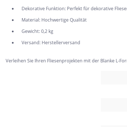
24x150
Dekorative Funktion: Perfekt für dekorative Fliese
13x25
Material: Hochwertige Qualität
120x280
Gewicht: 0,2 kg
40x120
Versand: Herstellerversand
7,5x30
25x75
Verleihen Sie Ihren Fliesenprojekten mit der Blanke L-F
120x120
40x80
15x20
45x90
7,5x45
Nach Material & Optik
Nac