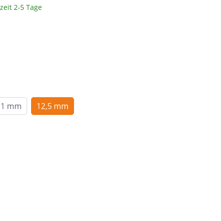
zeit 2-5 Tage
Braun
c
Peronda
Dunkelbraun
Bunt
System Leveling
Cotto
e &
Schwarz
nen
Blau
11 mm
12,5 mm
Anthrazit
ahl
Beige
Taupe
Sand
Grün
Türkis