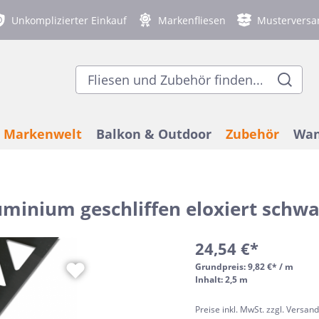
Unkomplizierter Einkauf
Markenfliesen
Musterversa
Markenwelt
Balkon & Outdoor
Zubehör
Wan
uminium geschliffen eloxiert schw
 Einsatzort
genfliesen
ex
on- und
bodenheizung
 Wandfliesen
chfeste Bodenfliesen
Nach Stil
Gastronomieflie
Blanke
Balkon- und Terr
Duschablagen
Betonoptik
Terrazzooptik
assenfliesen 2 cm stark
Verlegezubehör
ach Raum
Modern
24,54 €*
ex
senschienen & Profile
lloptik
optik
Ergon
Fliesen-Kantensc
3D Optik
Natursteinoptik
Bad
Terrazzo
Grundpreis:
9,82 €* / m
Inhalt: 2,5 m
Küche
elstahl-Fliesenschienen
Mediterran
denia
Fliesen
lloptik
Wohnzimmer
Häussler
Marmoroptik
Vintagefliesen
Preise inkl. MwSt. zzgl. Versan
Industrial