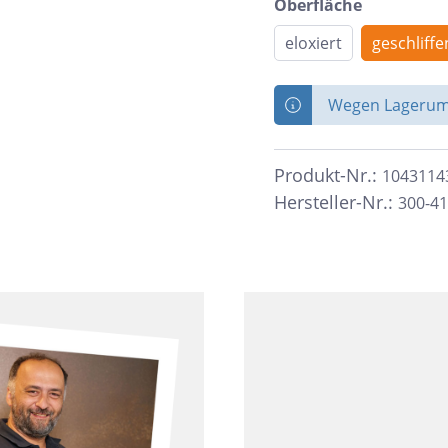
Oberfläche
zia Gres
Wedi
eloxiert
geschliffe
Wegen Lagerumb
Produkt-Nr.:
1043114
Hersteller-Nr.:
300-4