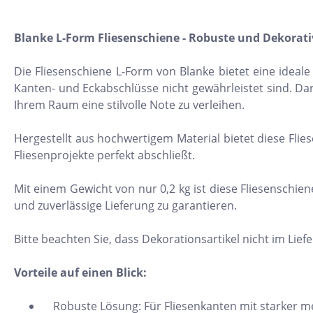
11x54
Blanke L-Form Fliesenschiene - Robuste und Dekorati
75x75
30x34
Die Fliesenschiene L-Form von Blanke bietet eine ideal
5x15
Kanten- und Eckabschlüsse nicht gewährleistet sind. Dar
Ihrem Raum eine stilvolle Note zu verleihen.
25x33
10x20
Hergestellt aus hochwertigem Material bietet diese Flie
Fliesenprojekte perfekt abschließt.
15x61
20x25
Mit einem Gewicht von nur 0,2 kg ist diese Fliesenschien
und zuverlässige Lieferung zu garantieren.
20x120
XXL Fliesen
Bitte beachten Sie, dass Dekorationsartikel nicht im Lie
120x260
Vorteile auf einen Blick:
30x90
Robuste Lösung: Für Fliesenkanten mit starker m
3x3