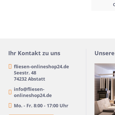
O
Beton
Me
Zement
Fi
Dekore
Ec
Marmor
Ho
Naturstein
H
Ihr Kontakt zu uns
Unsere
Metall
Mo
Holz
Ri
fliesen-onlineshop24.de
3D Fliesen
Se
Seestr. 48
74232 Abstatt
Qu
Re
info@fliesen-
onlineshop24.de
Mo. - Fr. 8:00 - 17:00 Uhr