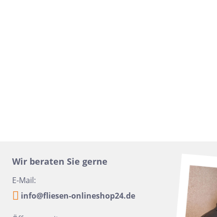
16x100
Urbanixx Gres
Vane
30x60,4
28,5x33,5
31x31
20x40
6,5x33,2
6,5 x 20
20x50
45x45
60x90
Wir beraten Sie gerne
10x60
E-Mail:
10,5x31
info@fliesen-onlineshop24.de
6x24