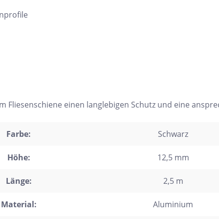
nprofile
orm Fliesenschiene einen langlebigen Schutz und eine anspr
Farbe:
Schwarz
Höhe:
12,5 mm
Länge:
2,5 m
Material:
Aluminium
h Form
Auf Lager