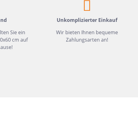
Dunkelbeige
Felsgrau
and
Unkomplizierter Einkauf
Dunkelgrün
lten Sie ein
Wir bieten Ihnen bequeme
30x60 cm auf
Zahlungsarten an!
ause!