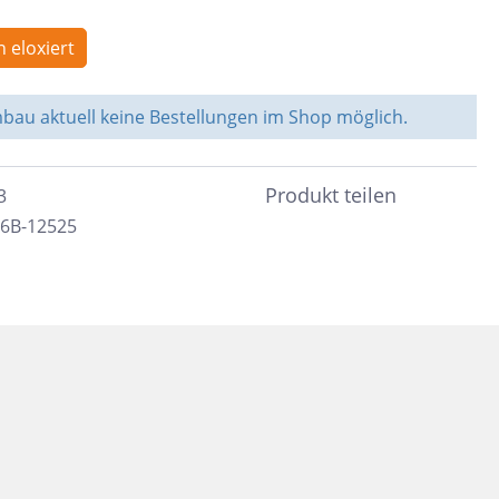
Weiß
Fliesen auf Lager
Meerblau
n eloxiert
Hellgrün
au aktuell keine Bestellungen im Shop möglich.
Hellblau
Dunkelblau
Produkt teilen
3
Mittelblau
16B-12525
Rot
Rosa
Hellbeige
Greige
Hellbraun
Gris
Hellgrau