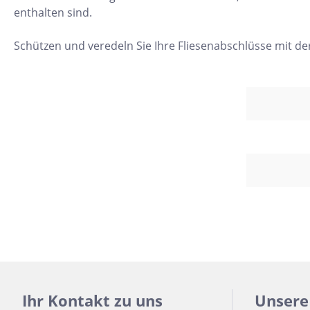
enthalten sind.
11x54
75x75
Schützen und veredeln Sie Ihre Fliesenabschlüsse mit der
30x34
5x15
25x33
10x20
15x61
20x25
20x120
XXL Fliesen
120x260
30x90
Ihr Kontakt zu uns
Unsere
3x3