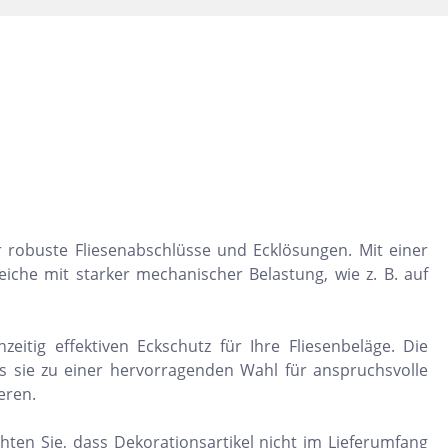
Dunkelbeige
Felsgrau
Dunkelgrün
r robuste Fliesenabschlüsse und Ecklösungen. Mit einer
eiche mit starker mechanischer Belastung, wie z. B. auf
itig effektiven Eckschutz für Ihre Fliesenbeläge. Die
s sie zu einer hervorragenden Wahl für anspruchsvolle
eren.
chten Sie, dass Dekorationsartikel nicht im Lieferumfang