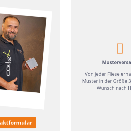
zia Gres
Wedi
Mustervers
Von jeder Fliese erha
Muster in der Größe 
Wunsch nach H
aktformular