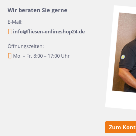
16x100
Urbanixx Gres
Vane
Wir beraten Sie gerne
30x60,4
E-Mail:
28,5x33,5
info@fliesen-onlineshop24.de
31x31
20x40
Öffnungszeiten:
6,5x33,2
Mo. – Fr. 8:00 – 17:00 Uhr
6,5 x 20
20x50
45x45
60x90
10x60
10,5x31
Zum Kont
6x24