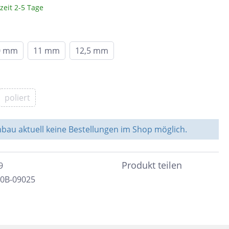
zeit 2-5 Tage
Braun
c
Peronda
Dunkelbraun
0 mm
11 mm
12,5 mm
Bunt
System Leveling
Cotto
e &
Schwarz
nen
poliert
Blau
Anthrazit
ahl
au aktuell keine Bestellungen im Shop möglich.
Beige
Taupe
Produkt teilen
9
Sand
80B-09025
Grün
Türkis