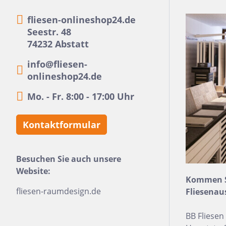
24x150
fliesen-onlineshop24.de
13x25
Seestr. 48
74232 Abstatt
120x280
info@fliesen-
40x120
onlineshop24.de
7,5x30
Mo. - Fr. 8:00 - 17:00 Uhr
25x75
120x120
Kontaktformular
40x80
15x20
Besuchen Sie auch unsere
Website:
45x90
Kommen Si
7,5x45
fliesen-raumdesign.de
Fliesenau
BB Fliese
Nach Material & Optik
Nac