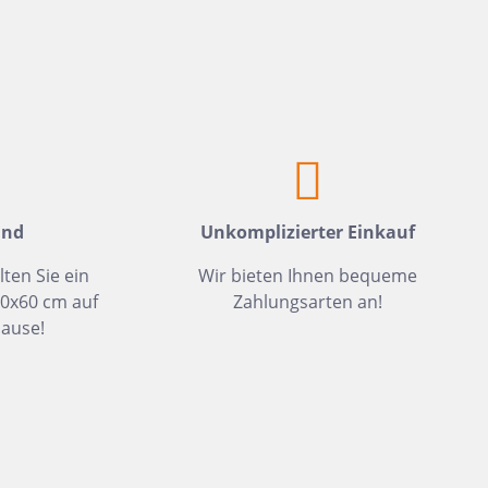
Weiß
Fliesen auf Lager
Meerblau
Hellgrün
Hellblau
Dunkelblau
Mittelblau
and
Unkomplizierter Einkauf
Rot
Rosa
lten Sie ein
Wir bieten Ihnen bequeme
30x60 cm auf
Zahlungsarten an!
Hellbeige
ause!
Greige
Hellbraun
Gris
Hellgrau