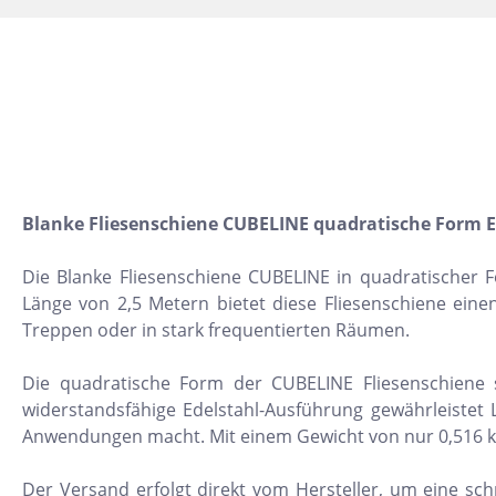
10x30
22,5x90
30x120
15,2x31
7,5x15
5x5
Blanke Fliesenschiene CUBELINE quadratische Form Ed
160x320
Die Blanke Fliesenschiene CUBELINE in quadratischer F
30x30
Länge von 2,5 Metern bietet diese Fliesenschiene einen
10x10
Treppen oder in stark frequentierten Räumen.
8x31
Die quadratische Form der CUBELINE Fliesenschiene so
30x50
widerstandsfähige Edelstahl-Ausführung gewährleistet
Anwendungen macht. Mit einem Gewicht von nur 0,516 kg i
20x60
32x32
Der Versand erfolgt direkt vom Hersteller, um eine schn