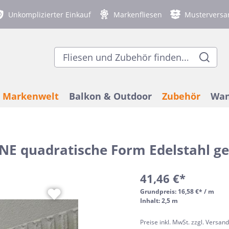
Unkomplizierter Einkauf
Markenfliesen
Musterversa
Markenwelt
Balkon & Outdoor
Zubehör
Wan
NE quadratische Form Edelstahl g
 Einsatzort
genfliesen
ex
on- und
bodenheizung
 Wandfliesen
chfeste Bodenfliesen
Nach Stil
Gastronomieflie
Blanke
Balkon- und Terr
Duschablagen
Betonoptik
Terrazzooptik
assenfliesen 2 cm stark
Verlegezubehör
ach Raum
Modern
41,46 €*
ex
senschienen & Profile
lloptik
optik
Ergon
Fliesen-Kantensc
3D Optik
Natursteinoptik
Bad
Terrazzo
Grundpreis:
16,58 €* / m
Inhalt: 2,5 m
Küche
elstahl-Fliesenschienen
Mediterran
denia
Fliesen
lloptik
Wohnzimmer
Häussler
Marmoroptik
Vintagefliesen
Preise inkl. MwSt. zzgl. Versan
Industrial