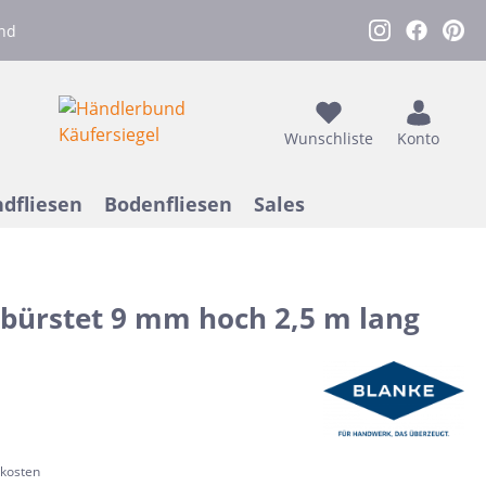
nd
Wunschliste
Konto
dfliesen
Bodenfliesen
Sales
ebürstet 9 mm hoch 2,5 m lang
sen
assen
Nach Farbe
Werkstattfliesen
Caesar
Outdoor Verlegezubehör
Retrofliesen
Betonoptik
Grau
hutz
Flaviker
Duschnischen
Holzoptik
XXL Fliesen
Dunkelgrau
Gelb
Lux Elements
Metrofliesen
Retrofliesen
dkosten
Rost