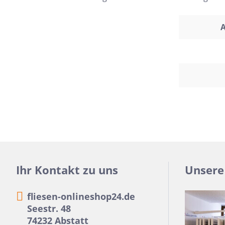
24x150
A
13x25
120x280
40x120
7,5x30
25x75
120x120
40x80
15x20
Ihr Kontakt zu uns
Unsere
45x90
7,5x45
fliesen-onlineshop24.de
Seestr. 48
74232 Abstatt
Nach Material & Optik
Nac