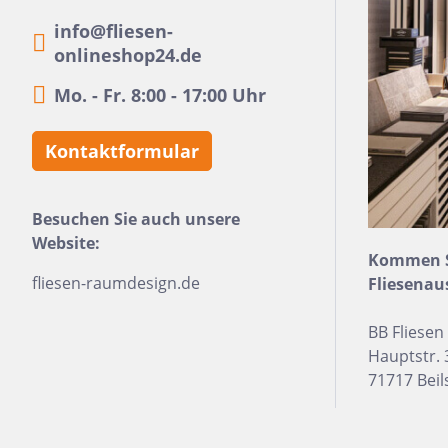
Beton
Me
info@fliesen-
onlineshop24.de
Zement
Fi
Mo. - Fr. 8:00 - 17:00 Uhr
Dekore
Ec
Marmor
Ho
Kontaktformular
Naturstein
H
Metall
Mo
Besuchen Sie auch unsere
Holz
Ri
Website:
Kommen Si
3D Fliesen
Se
fliesen-raumdesign.de
Fliesenau
Qu
BB Fliese
Re
Hauptstr. 
71717 Beil