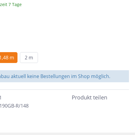
zeit 7 Tage
Braun
c
Peronda
Dunkelbraun
Bunt
System Leveling
Cotto
e &
Schwarz
nen
1,48 m
2 m
Blau
Anthrazit
ahl
au aktuell keine Bestellungen im Shop möglich.
Beige
Taupe
Produkt teilen
1
Sand
190GB-R/148
Grün
Türkis