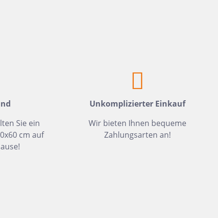
Weiß
Fliesen auf Lager
Meerblau
Hellgrün
Hellblau
Dunkelblau
Mittelblau
and
Unkomplizierter Einkauf
Rot
Rosa
lten Sie ein
Wir bieten Ihnen bequeme
30x60 cm auf
Zahlungsarten an!
Hellbeige
ause!
Greige
Hellbraun
Gris
Hellgrau