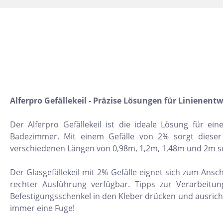
10x30
22,5x90
30x120
15,2x31
7,5x15
5x5
Alferpro Gefällekeil - Präzise Lösungen für Liniene
160x320
Der Alferpro Gefällekeil ist die ideale Lösung für 
30x30
Badezimmer. Mit einem Gefälle von 2% sorgt dieser h
10x10
verschiedenen Längen von 0,98m, 1,2m, 1,48m und 2m sowie
8x31
Der Glasgefällekeil mit 2% Gefälle eignet sich zum Ans
30x50
rechter Ausführung verfügbar. Tipps zur Verarbeitu
Befestigungsschenkel in den Kleber drücken und ausricht
20x60
immer eine Fuge!
32x32