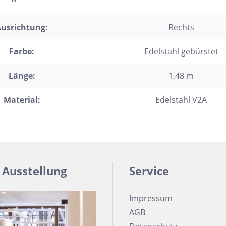
usrichtung:
Rechts
Farbe:
Edelstahl gebürstet
Länge:
1,48 m
Material:
Edelstahl V2A
 Ausstellung
Service
Impressum
AGB
h Form
Auf Lager