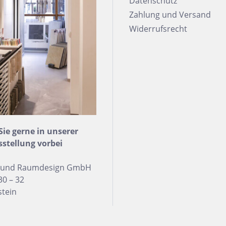
Datenschutz
trofliesen
Zahlung und Versand
Widerrufsrecht
schgrätverblender
kriemchen
lzdielen
exagon
saik
emchenfliesen
e gerne in unserer
chseck
sstellung vorbei
adratisch
n und Raumdesign GmbH
chteck
30 – 32
stein