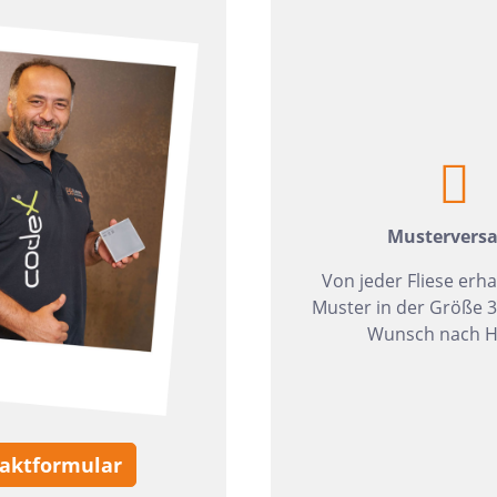
zia Gres
Wedi
Mustervers
Von jeder Fliese erha
Muster in der Größe 
Wunsch nach H
aktformular