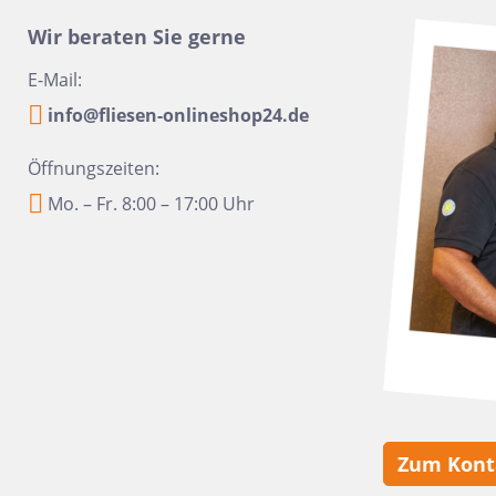
16x100
Urbanixx Gres
Vane
Wir beraten Sie gerne
30x60,4
E-Mail:
28,5x33,5
info@fliesen-onlineshop24.de
31x31
20x40
Öffnungszeiten:
6,5x33,2
Mo. – Fr. 8:00 – 17:00 Uhr
6,5 x 20
20x50
45x45
60x90
10x60
10,5x31
Zum Kont
6x24