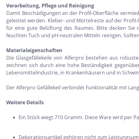
Verarbeitung, Pflege und Reinigung
11x54
Damit Beschädigungen an der Profil-Oberfläche vermie
75x75
geleistet werden. Kleber- und Mörtelreste auf der Prof
30x34
für eine gute Belüftung des Raumes. Bitte decken Sie d
feuchten Tuch und pH-neutralen Mitteln reinigen. Sollte
5x15
25x33
Materialeigenschaften
Die Glasgefällekeile von Alferpro bestehen aus robust
10x20
zeichnen sich durch eine hohe Beständigkeit gegenüber
15x61
Lebensmittelindustrie, in Krankenhäusern und in Schw
20x25
Der Alferpro Gefällekeil verbindet Funktionalität mit Lan
20x120
Weitere Details
XXL Fliesen
120x260
Ein Stück wiegt 710 Gramm. Diese Ware wird per Pa
30x90
3x3
Dekorationsartikel gehören nicht zum Leistungsum