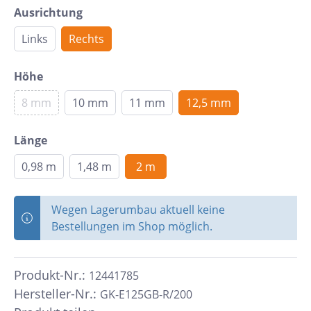
Ausrichtung
Links
Rechts
Höhe
8 mm
10 mm
11 mm
12,5 mm
Länge
0,98 m
1,48 m
2 m
Wegen Lagerumbau aktuell keine
Bestellungen im Shop möglich.
Produkt-Nr.:
12441785
Hersteller-Nr.:
GK-E125GB-R/200