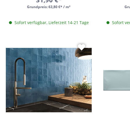
11x54
Grundpreis:
63,80 €* / m²
Gr
75x75
Sofort verfügbar, Lieferzeit 14-21 Tage
Sofort ve
30x34
5x15
25x33
10x20
15x61
20x25
20x120
XXL Fliesen
120x260
30x90
3x3