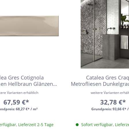
zia Gres
Wedi
lea Gres Cotignola
Catalea Gres Cra
sen Hellbraun Glänzend
Metrofliesen Dunkelgra
7,5x30 cm
6,5x20 cm
tere Varianten erhältlich
weitere Varianten erhält
67,59 €*
32,78 €*
undpreis:
68,27 €* / m²
Grundpreis:
93,66 €* 
erfügbar, Lieferzeit 2-5 Tage
Sofort verfügbar, Lieferz