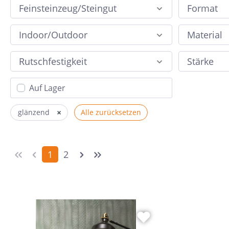
Feinsteinzeug/Steingut
Format
Reinigung
Flie
60x120
Lithofin
Terrazzooptik
Auf Lager
Noe
Auf 
Indoor/Outdoor
Material
80x80
100x100
Ragno
Ron
Rutschfestigkeit
Stärke
6,5x26
Auf Lager
23,2x26,7
Fl
6x25
×
glänzend
Alle zurücksetzen
28x34
16x18
1
2
15x17
90x90
15x15
14x16