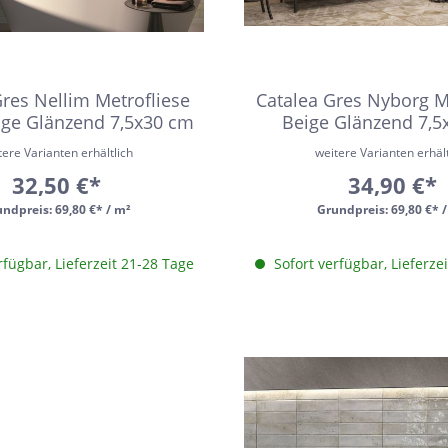
trofliesen
schgrätverblender
kriemchen
Gres Nellim Metrofliese
Catalea Gres Nyborg M
ige Glänzend 7,5x30 cm
Beige Glänzend 7,5
lzdielen
tere Varianten erhältlich
weitere Varianten erhält
exagon
32,50 €*
34,90 €*
saik
undpreis:
69,80 €* / m²
Grundpreis:
69,80 €* 
emchenfliesen
rfügbar, Lieferzeit 21-28 Tage
Sofort verfügbar, Lieferze
chseck
adratisch
chteck