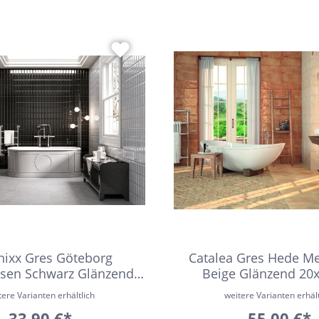
nixx Gres Göteborg
Catalea Gres Hede Me
esen Schwarz Glänzend
Beige Glänzend 20
7,5x15 cm
tere Varianten erhältlich
weitere Varianten erhält
33,90 €*
55,00 €*