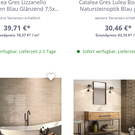
lea Gres Lizzanello
Catalea Gres Lulea Bo
en Blau Glänzend 7,5x30
Natursteinoptik Blau
cm
15x15 cm
tere Varianten erhältlich
weitere Varianten erhält
39,71 €*
30,46 €*
undpreis:
76,37 €* / m²
Grundpreis:
62,16 €* 
erfügbar, Lieferzeit 2-5 Tage
Sofort verfügbar, Lieferze
h Form
Auf Lager