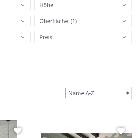
Höhe
Braun
c
Peronda
Oberfläche
(1)
Dunkelbraun
Bunt
System Leveling
Preis
Cotto
e &
Schwarz
nen
Blau
Anthrazit
ahl
Beige
Taupe
Sand
Grün
Türkis