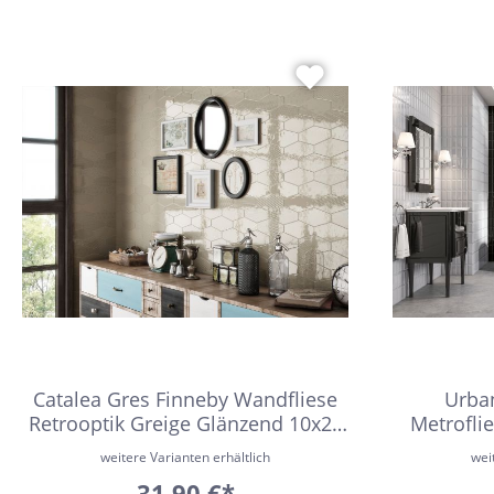
10x30
22,5x90
30x120
15,2x31
7,5x15
5x5
160x320
30x30
10x10
8x31
Catalea Gres Finneby Wandfliese
Urba
30x50
Retrooptik Greige Glänzend 10x20
Metrofli
20x60
cm
weitere Varianten erhältlich
wei
32x32
31,90 €*