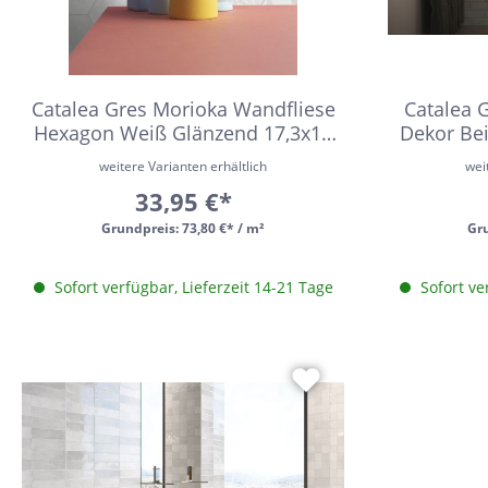
Beton
Me
Zement
Fi
Dekore
Ec
Catalea Gres Morioka Wandfliese
Catalea 
Hexagon Weiß Glänzend 17,3x15
Dekor Be
Marmor
Ho
cm
weitere Varianten erhältlich
wei
Naturstein
H
33,95 €*
Metall
Mo
Grundpreis:
73,80 €* / m²
Gr
Holz
Ri
Sofort verfügbar, Lieferzeit 14-21 Tage
Sofort ve
3D Fliesen
Se
Qu
Re