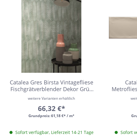
16x100
Urbanixx Gres
Vane
30x60,4
28,5x33,5
31x31
20x40
6,5x33,2
6,5 x 20
20x50
Catalea Gres Birsta Vintagefliese
Cata
45x45
Fischgrätverblender Dekor Grün
Metroflie
Glänzend 6,5x33,2 cm
60x90
weitere Varianten erhältlich
wei
66,32 €*
10x60
Grundpreis:
61,18 €* / m²
Gr
10,5x31
6x24
Sofort verfügbar, Lieferzeit 14-21 Tage
Sofort v