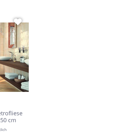
Dunkelbeige
Felsgrau
Dunkelgrün
trofliese
x50 cm
lich