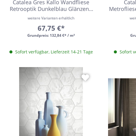
Catalea Gres Kallo Wandfliese
Cata
24x150
Retrooptik Dunkelblau Glänzend
Metroflies
10x10 cm
13x25
weitere Varianten erhältlich
wei
67,75 €*
120x280
Grundpreis:
132,84 €* / m²
Gr
40x120
7,5x30
Sofort verfügbar, Lieferzeit 14-21 Tage
Sofort v
25x75
120x120
40x80
15x20
45x90
7,5x45
Nach Material & Optik
Nac