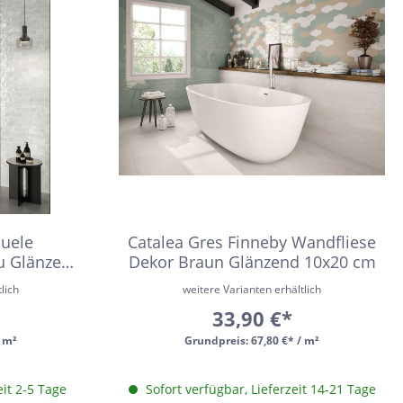
Weiß
Fliesen auf Lager
Meerblau
Hellgrün
Hellblau
Dunkelblau
Mittelblau
Rot
Rosa
quele
Catalea Gres Finneby Wandfliese
Hellbeige
u Glänzend
Dekor Braun Glänzend 10x20 cm
Greige
lich
weitere Varianten erhältlich
33,90 €*
Hellbraun
/ m²
Grundpreis:
67,80 €* / m²
Gris
Hellgrau
eit 2-5 Tage
Sofort verfügbar, Lieferzeit 14-21 Tage